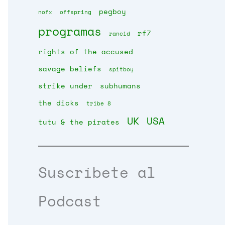
pegboy
nofx
offspring
programas
rf7
rancid
rights of the accused
savage beliefs
spitboy
strike under
subhumans
the dicks
tribe 8
UK
USA
tutu & the pirates
Suscríbete al
Podcast