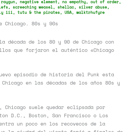
 raygun
,
negative element
,
no empathy
,
out of order
,
iefs
,
screeching weasel
,
shellac
,
silver abuse
,
ly iii
,
tutu & the pirates
,
USA
,
walktrhufyre
e Chicago. 80s y 90s
la década de los 80 y 90 de Chicago con
llos que forjaron el auténtico «Chicago
uevo episodio de historia del Punk esta
 Chicago en las décadas de los años 80s y
, Chicago suele quedar eclipsada por
ton D.C., Boston, San Francisco o Los
entra un poco en los recovecos de la
ue la ciudad del viento forjó a finales de