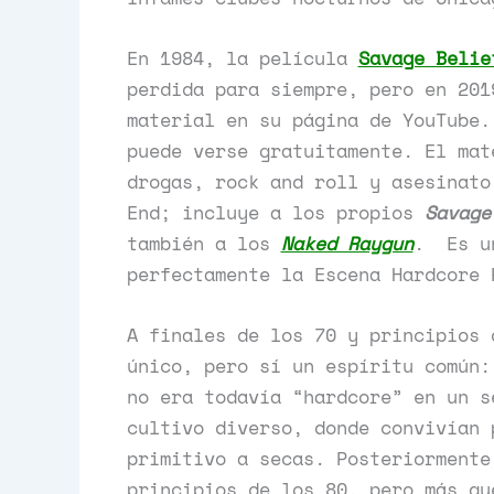
En 1984, la película
Savage Belie
perdida para siempre, pero en 201
material en su página de YouTube.
puede verse gratuitamente. El mat
drogas, rock and roll y asesinato
End; incluye a los propios
Savage
también a los
Naked Raygun
. Es un
perfectamente la Escena Hardcore 
A finales de los 70 y principios 
único, pero sí un espíritu común:
no era todavía “hardcore” en un s
cultivo diverso, donde convivían 
primitivo a secas. Posteriormente
principios de los 80, pero más qu