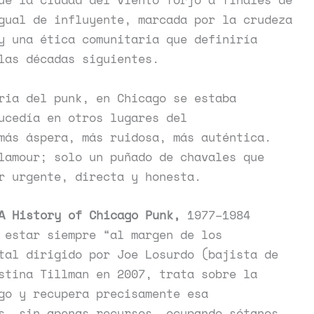
gual de influyente, marcada por la crudeza
y una ética comunitaria que definiría
 las décadas siguientes.
ria del punk, en Chicago se estaba
ucedía en otros lugares del
más áspera, más ruidosa, más auténtica.
lamour; solo un puñado de chavales que
er urgente, directa y honesta.
A History of Chicago Punk,
1977–1984
 estar siempre “al margen de los
tal dirigido por Joe Losurdo (bajista de
stina Tillman en 2007, trata sobre la
go y recupera precisamente esa
s, sin apenas recursos, ocupando sótanos,