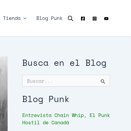
Tienda
Blog Punk
Busca en el Blog
B
u
s
c
Blog Punk
a
r
p
Entrevista Chain Whip, El Punk
o
Hostil de Canadá
r
: