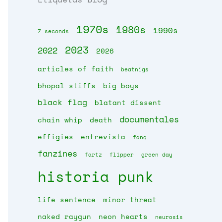
1970s
1980s
1990s
7 seconds
2023
2022
2026
articles of faith
beatnigs
bhopal stiffs
big boys
black flag
blatant dissent
documentales
chain whip
death
effigies
entrevista
fang
fanzines
fartz
flipper
green day
historia punk
life sentence
minor threat
naked raygun
neon hearts
neurosis