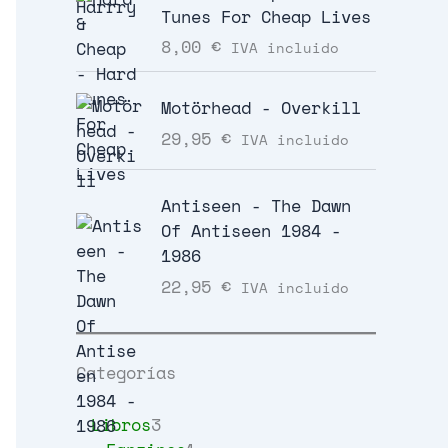
Tunes For Cheap Lives
8,00
€
IVA incluido
Motörhead - Overkill
29,95
€
IVA incluido
Antiseen - The Dawn
Of Antiseen 1984 -
1986
22,95
€
IVA incluido
Categorías
3
Libros
3