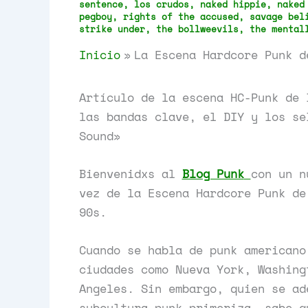
sentence
,
los crudos
,
naked hippie
,
naked
pegboy
,
rights of the accused
,
savage bel
strike under
,
the bollweevils
,
the mental
Inicio
La Escena Hardcore Punk d
Artículo de la escena HC-Punk de 
las bandas clave, el DIY y los se
Sound»
Bienvenidxs al
Blog Punk
con un n
vez de la Escena Hardcore Punk de
90s.
Cuando se habla de punk americano
ciudades como Nueva York, Washing
Angeles. Sin embargo, quien se ad
subcultura punk primeriza, sabe q