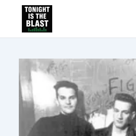
Ir
al
Tonight is the Blast | Pu
contenido
y libros