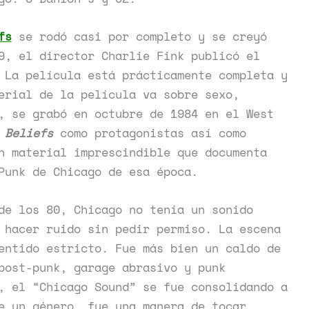
fs
se rodó casi por completo y se creyó
9, el director Charlie Fink publicó el
 La película está prácticamente completa y
erial de la película va sobre sexo,
, se grabó en octubre de 1984 en el West
 Beliefs
como protagonistas así como
 material imprescindible que documenta
Punk de Chicago de esa época.
de los 80, Chicago no tenía un sonido
 hacer ruido sin pedir permiso. La escena
entido estricto. Fue más bien un caldo de
post-punk, garage abrasivo y punk
, el “Chicago Sound” se fue consolidando a
e un género, fue una manera de tocar,