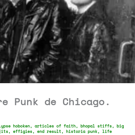
re Punk de Chicago.
lypse hoboken
,
articles of faith
,
bhopal stiffs
,
big
jits
,
effigies
,
end result
,
historia punk
,
life