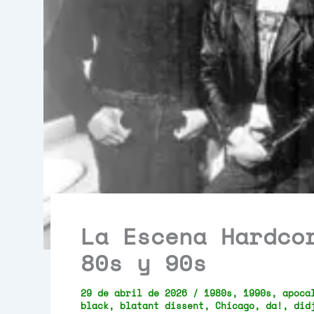
La Escena Hardco
80s y 90s
29 de abril de 2026
/
1980s
,
1990s
,
apoca
black
,
blatant dissent
,
Chicago
,
da!
,
did