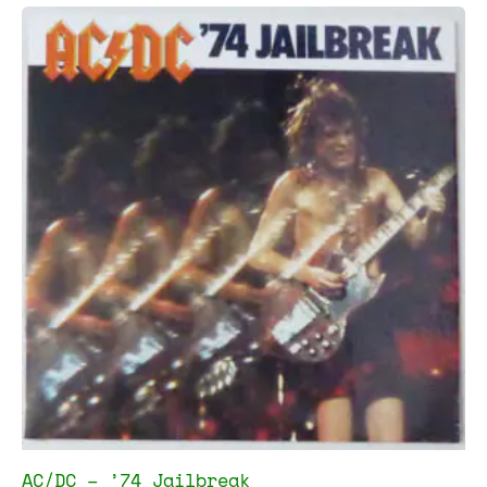
AC/DC – ’74 Jailbreak