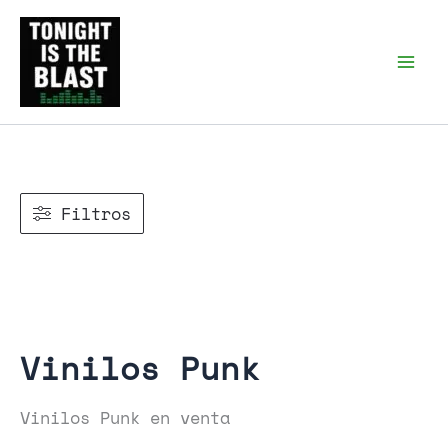
Ir
al
Tonight is the Blast |
Punk Podcast, discos
contenido
punk y libros
Filtros
Vinilos Punk
Vinilos Punk en venta