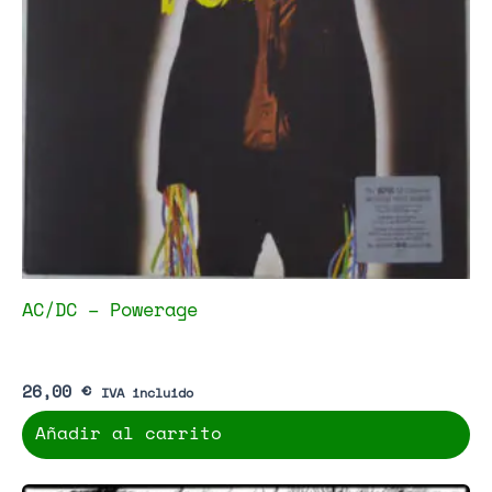
AC/DC – Powerage
26,00
€
IVA incluido
Añadir al carrito