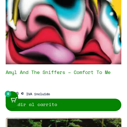
Amyl And The Sniffers – Comfort To Me
29,00
€
0
IVA incluido
Añadir al carrito