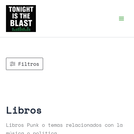
Ir
al
Tonight is the Blast |
Punk Podcast, discos
contenido
punk y libros
Filtros
Libros
Libros Punk o temas relacionados con la
música o política