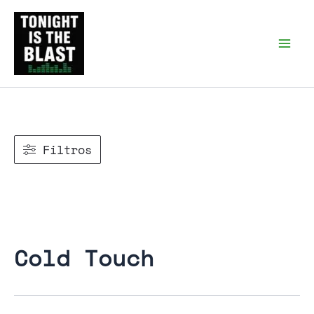
Ir
al
Tonight is the Blast |
Punk Podcast, discos
contenido
punk y libros
Filtros
Cold Touch