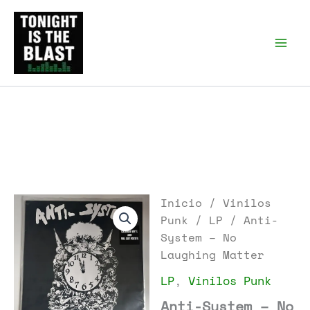
Ir
al
Tonight is the Blast |
Punk Podcast, discos
contenido
punk y libros
Inicio
/
Vinilos
Punk
/
LP
/ Anti-
System – No
Laughing Matter
LP
,
Vinilos Punk
Anti-System – No