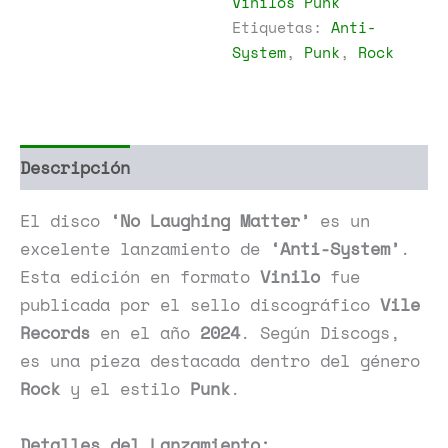
Vinilos Punk
cantidad
Etiquetas:
Anti-
System
,
Punk
,
Rock
Descripción
Información adicional
El disco
‘No Laughing Matter’
es un
excelente lanzamiento de
‘Anti-System’
.
Esta edición en formato
Vinilo
fue
publicada por el sello discográfico
Vile
Records
en el año
2024
. Según Discogs,
es una pieza destacada dentro del género
Rock
y el estilo
Punk
.
Detalles del Lanzamiento: