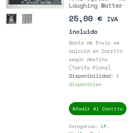
Laughing Matter
25,00
€
IVA
incluido
Gasto de Envío se
calcula en Carrito
según destino
(Tarifa Plana)
Disponibilidad:
1
disponibles
Anti-
System
Añadir Al Carrito
-
No
Laughing
Categorías:
LP
,
Matter