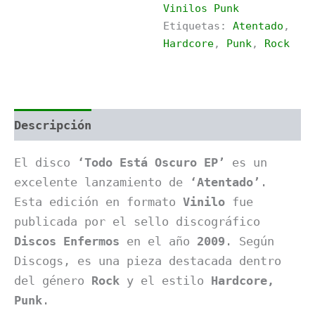
Vinilos Punk
cantidad
Etiquetas:
Atentado
,
Hardcore
,
Punk
,
Rock
Descripción
Información adicional
El disco
‘Todo Está Oscuro EP’
es un
excelente lanzamiento de
‘Atentado’
.
Esta edición en formato
Vinilo
fue
publicada por el sello discográfico
Discos Enfermos
en el año
2009
. Según
Discogs, es una pieza destacada dentro
del género
Rock
y el estilo
Hardcore,
Punk
.