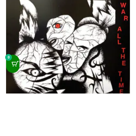
0
Poison Idea – War All The Time
28,50
€
IVA incluido