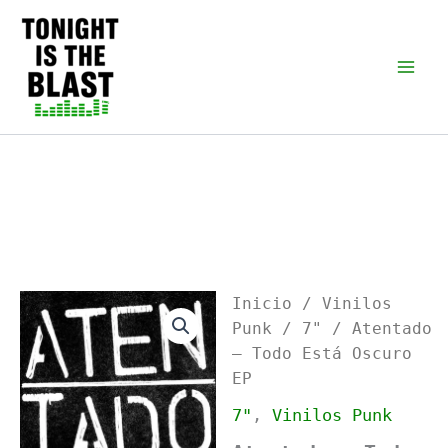
Ir
al
Tonight is the Blast |
Punk Podcast, discos
contenido
punk y libros
Inicio
/
Vinilos
Punk
/
7"
/ Atentado
– Todo Está Oscuro
EP
7"
,
Vinilos Punk