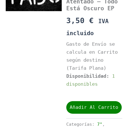
Atentado – Todo
Está Oscuro EP
3,50
€
IVA
incluido
Gasto de Envío se
calcula en Carrito
según destino
(Tarifa Plana)
Disponibilidad:
1
disponibles
Atentado
-
Añadir Al Carrito
Todo
Está
Oscuro
Categorías:
7"
,
EP