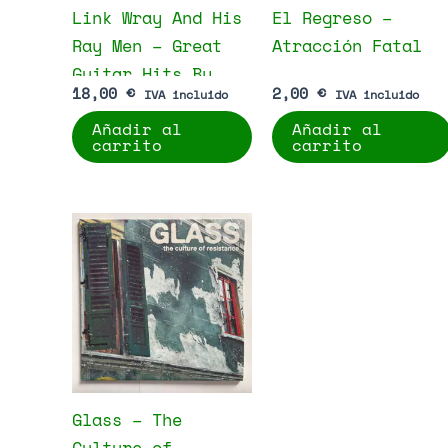
Link Wray And His
El Regreso –
Ray Men – Great
Atracción Fatal
Guitar Hits By
18,00
€
2,00
€
IVA incluido
IVA incluido
Link Wray And His
Añadir al
Añadir al
Raymen
carrito
carrito
Glass – The
Culture of