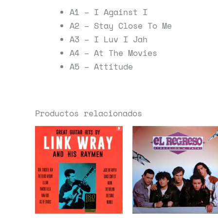
A1 – I Against I
A2 – Stay Close To Me
A3 – I Luv I Jah
A4 – At The Movies
A5 – Attitude
Productos relacionados