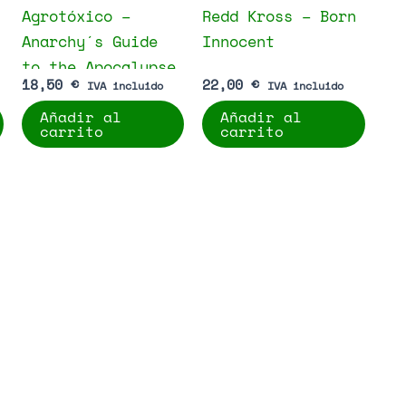
Agrotóxico –
Redd Kross – Born
Anarchy´s Guide
Innocent
to the Apocalypse
18,50
€
22,00
€
IVA incluido
IVA incluido
Añadir al
Añadir al
carrito
carrito