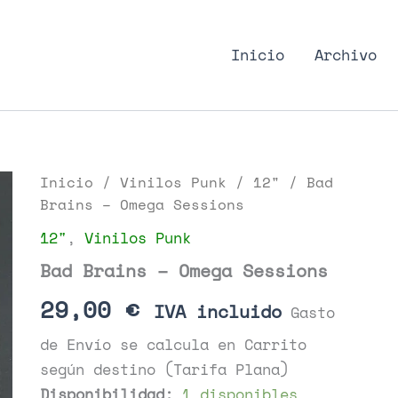
nk Podcast, discos punk
Inicio
Archivo
Inicio
/
Vinilos Punk
/
12"
/ Bad
Brains – Omega Sessions
12"
,
Vinilos Punk
Bad Brains – Omega Sessions
29,00
€
IVA incluido
Gasto
de Envío se calcula en Carrito
según destino (Tarifa Plana)
Disponibilidad:
1 disponibles