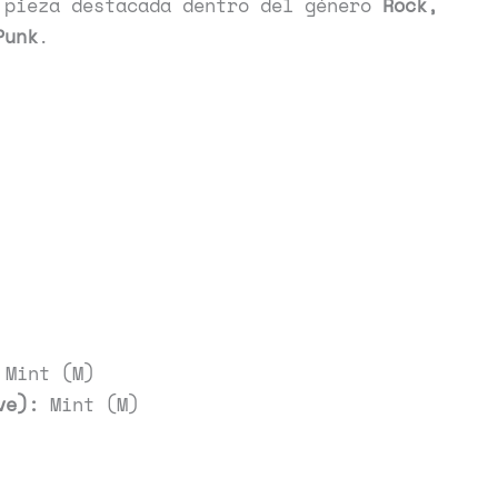
 pieza destacada dentro del género
Rock,
Punk
.
Mint (M)
ve):
Mint (M)