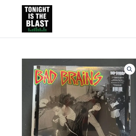
Ir
al
Tonight is the Blast | Pu
contenido
y libros