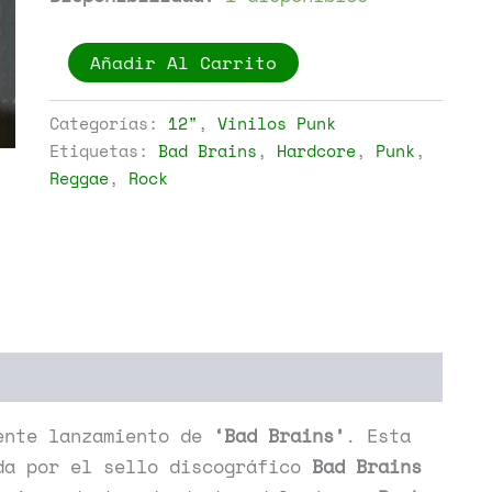
Bad
Añadir Al Carrito
Brains
-
Omega
Categorías:
12"
,
Vinilos Punk
Sessions
Etiquetas:
Bad Brains
,
Hardcore
,
Punk
,
cantidad
Reggae
,
Rock
ente lanzamiento de
‘Bad Brains’
. Esta
da por el sello discográfico
Bad Brains