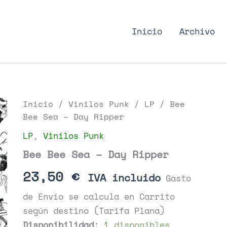
nk Podcast, discos punk
Inicio
Archivo
Inicio
/
Vinilos Punk
/
LP
/ Bee
Bee Sea – Day Ripper
LP
,
Vinilos Punk
Bee Bee Sea – Day Ripper
23,50
€
IVA incluido
Gasto
de Envío se calcula en Carrito
según destino (Tarifa Plana)
Disponibilidad:
1 disponibles