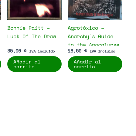
Bonnie Raitt –
Agrotóxico –
Luck Of The Draw
Anarchy´s Guide
to the Apocalypse
35,00
€
18,50
€
IVA incluido
IVA incluido
Añadir al
Añadir al
carrito
carrito