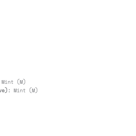
Mint (M)
ve):
Mint (M)