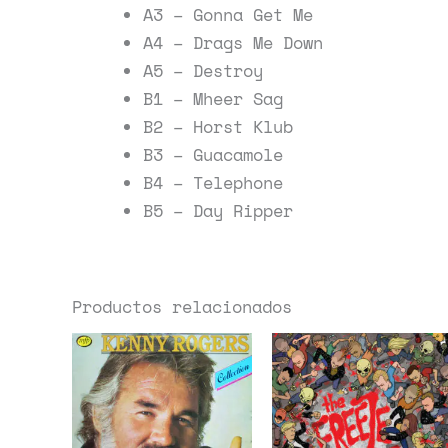
A3 – Gonna Get Me
A4 – Drags Me Down
A5 – Destroy
B1 – Mheer Sag
B2 – Horst Klub
B3 – Guacamole
B4 – Telephone
B5 – Day Ripper
Productos relacionados