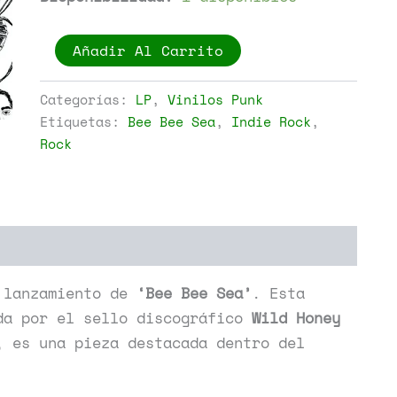
Bee
Añadir Al Carrito
Bee
Sea
-
Categorías:
LP
,
Vinilos Punk
Day
Etiquetas:
Bee Bee Sea
,
Indie Rock
,
Ripper
Rock
cantidad
 lanzamiento de
‘Bee Bee Sea’
. Esta
da por el sello discográfico
Wild Honey
, es una pieza destacada dentro del