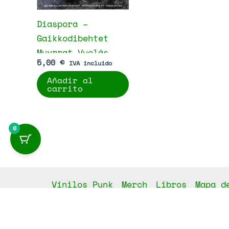
Diaspora –
Gaikkodibehtet
Muvrrat Vuolás
5,00
€
IVA incluido
Añadir al
carrito
0
Vinilos Punk
Merch
Libros
Mapa d