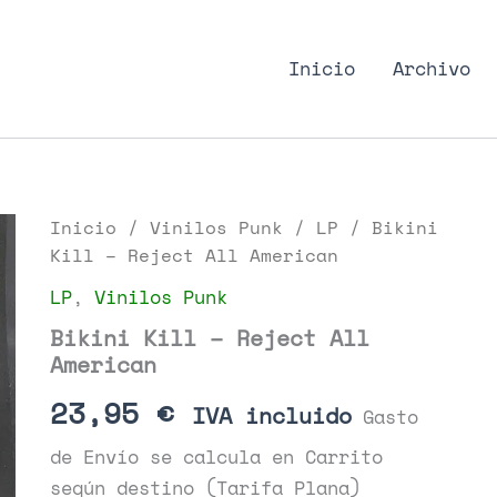
nk Podcast, discos punk
Inicio
Archivo
Inicio
/
Vinilos Punk
/
LP
/ Bikini
Kill – Reject All American
LP
,
Vinilos Punk
Bikini Kill – Reject All
American
23,95
€
IVA incluido
Gasto
de Envío se calcula en Carrito
según destino (Tarifa Plana)