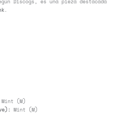
egún Discogs, es una pieza destacada
nk
.
Mint (M)
ve):
Mint (M)