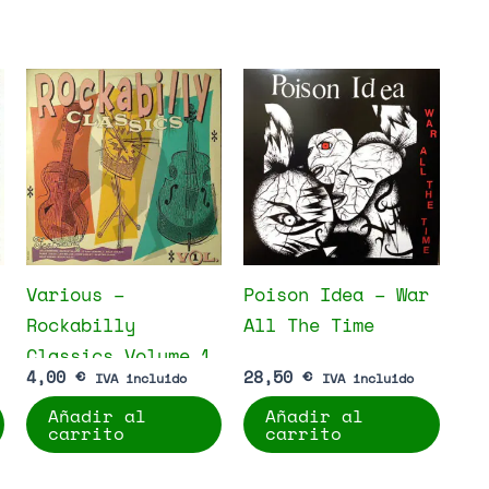
Various –
Poison Idea – War
Rockabilly
All The Time
Classics Volume 1
4,00
€
28,50
€
IVA incluido
IVA incluido
Añadir al
Añadir al
carrito
carrito