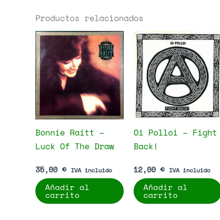
Productos relacionados
Bonnie Raitt –
Oi Polloi – Fight
Luck Of The Draw
Back!
35,00
€
12,00
€
IVA incluido
IVA incluido
Añadir al
Añadir al
carrito
carrito