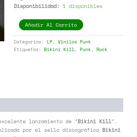
Disponibilidad:
1 disponibles
Bikini
Añadir Al Carrito
Kill
-
Reject
Categorías:
LP
,
Vinilos Punk
All
Etiquetas:
Bikini Kill
,
Punk
,
Rock
American
cantidad
xcelente lanzamiento de
‘Bikini Kill’
.
licada por el sello discográfico
Bikini