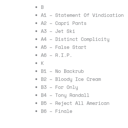
B
A1 – Statement Of Vindication
A2 – Capri Pants
A3 – Jet Ski
A4 – Distinct Complicity
A5 – False Start
A6 – R.I.P.
K
B1 – No Backrub
B2 – Bloody Ice Cream
B3 – For Only
B4 – Tony Randall
B5 – Reject All American
B6 – Finale