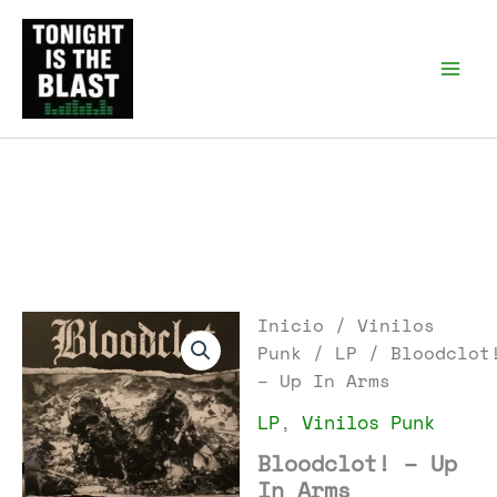
Ir
al
Tonight is the Blast |
Punk Podcast, discos
contenido
punk y libros
Inicio
/
Vinilos
Punk
/
LP
/ Bloodclot
– Up In Arms
LP
,
Vinilos Punk
Bloodclot! – Up
In Arms