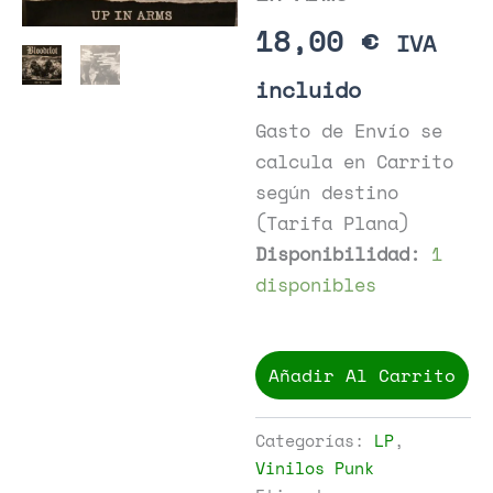
18,00
€
IVA
incluido
Gasto de Envío se
calcula en Carrito
según destino
(Tarifa Plana)
Disponibilidad:
1
disponibles
Bloodclot!
-
Añadir Al Carrito
Up
In
Arms
Categorías:
LP
,
cantidad
Vinilos Punk