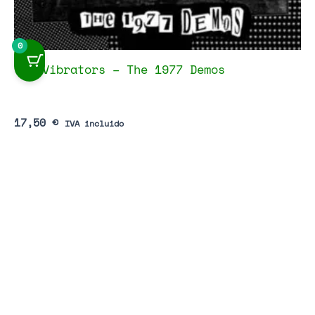
0
The Vibrators – The 1977 Demos
17,50
€
IVA incluido
Añadir al carrito
Vinilos Punk
Merch
Libros
Mapa del Sitio