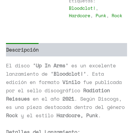
Etiquetas:
Bloodclot!
,
Hardcore
,
Punk
,
Rock
Descripción
Información adicional
El disco
‘Up In Arms’
es un excelente
lanzamiento de
‘Bloodclot!’
. Esta
edición en formato
Vinilo
fue publicada
por el sello discográfico
Radiation
Reissues
en el año
2021
. Según Discogs,
es una pieza destacada dentro del género
Rock
y el estilo
Hardcore, Punk
.
Detalles del Lanzamiento: