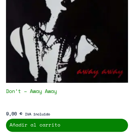
Don’t – Away Away
9,00
€
IVA incluido
Añadir al carrito