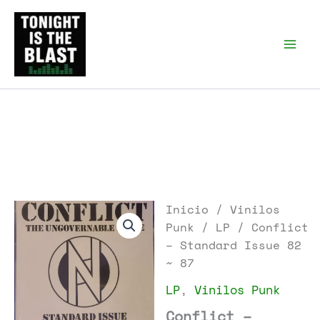
Ir
al
Tonight is the Blast |
Punk Podcast, discos
contenido
punk y libros
Inicio
/
Vinilos
Punk
/
LP
/ Conflict
– Standard Issue 82
~ 87
LP
,
Vinilos Punk
Conflict –