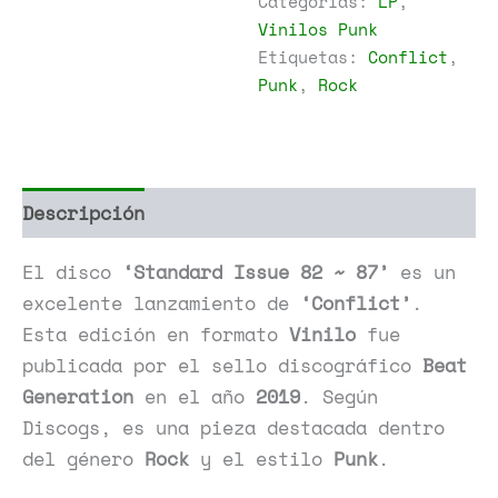
Categorías:
LP
,
~
Vinilos Punk
87
Etiquetas:
Conflict
,
cantidad
Punk
,
Rock
Descripción
Información adicional
El disco
‘Standard Issue 82 ~ 87’
es un
excelente lanzamiento de
‘Conflict’
.
Esta edición en formato
Vinilo
fue
publicada por el sello discográfico
Beat
Generation
en el año
2019
. Según
Discogs, es una pieza destacada dentro
del género
Rock
y el estilo
Punk
.