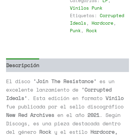
Categorías:
LP
,
Resistance
Vinilos Punk
cantidad
Etiquetas:
Corrupted
Ideals
,
Hardcore
,
Punk
,
Rock
Descripción
Información adicional
El disco
‘Join The Resistance’
es un
excelente lanzamiento de
‘Corrupted
Ideals’
. Esta edición en formato
Vinilo
fue publicada por el sello discográfico
New Red Archives
en el año
2021
. Según
Discogs, es una pieza destacada dentro
del género
Rock
y el estilo
Hardcore,