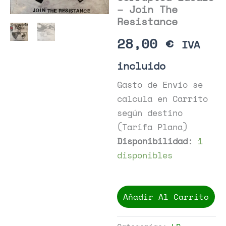
– Join The
Resistance
28,00
€
IVA
incluido
Gasto de Envío se
calcula en Carrito
según destino
(Tarifa Plana)
Disponibilidad:
1
disponibles
Corrupted
Ideals
Añadir Al Carrito
-
Join
The