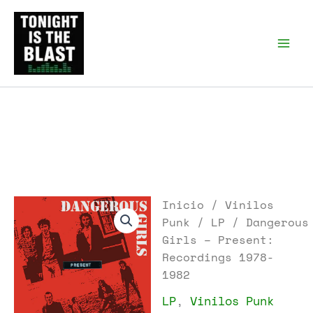
Ir
al
Tonight is the Blast |
Punk Podcast, discos
contenido
punk y libros
Inicio
/
Vinilos
Punk
/
LP
/ Dangerous
Girls – Present:
Recordings 1978-
1982
LP
,
Vinilos Punk