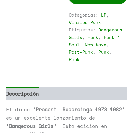
-
Present:
Recordings
Categorías:
LP
,
1978-
Vinilos Punk
1982
Etiquetas:
Dangerous
cantidad
Girls
,
Funk
,
Funk /
Soul
,
New Wave
,
Post-Punk
,
Punk
,
Rock
Descripción
Información adicional
El disco
‘Present: Recordings 1978-1982’
es un excelente lanzamiento de
‘Dangerous Girls’
. Esta edición en