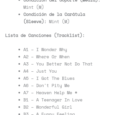
Mint (M)
Condición de la Carátula
(Sleeve):
Mint (M)
Lista de Canciones (Tracklist):
A1 – I Wonder Why
A2 – Where Or When
A3 – You Better Not Do That
A4 – Just You
A5 – I Got The Blues
A6 – Don't Pity Me
A7 – Heaven Help Me *
B1 – A Teenager In Love
B2 – Wonderful Girl
B3 – A Funny Feeling