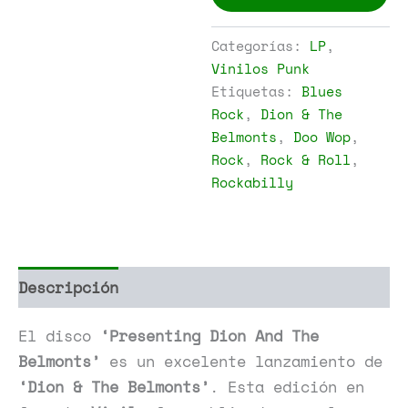
The
Belmonts
-
Categorías:
LP
,
Presenting
Vinilos Punk
Dion
Etiquetas:
Blues
And
The
Rock
,
Dion & The
Belmonts
Belmonts
,
Doo Wop
,
cantidad
Rock
,
Rock & Roll
,
Rockabilly
Descripción
Información adicional
El disco
‘Presenting Dion And The
Belmonts’
es un excelente lanzamiento de
‘Dion & The Belmonts’
. Esta edición en