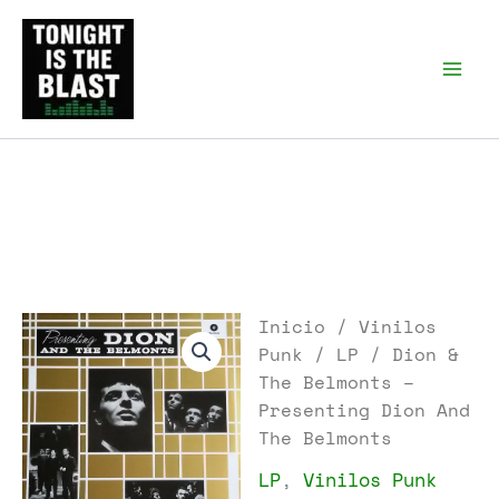
Ir
al
Tonight is the Blast |
Punk Podcast, discos
contenido
punk y libros
Inicio
/
Vinilos
Punk
/
LP
/ Dion &
The Belmonts –
Presenting Dion And
The Belmonts
LP
,
Vinilos Punk