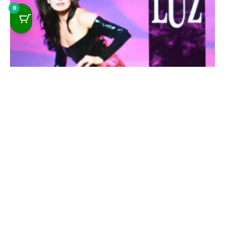
0
Luz Casal – V
7,00
€
IVA incluido