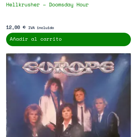
Hellkrusher – Doomsday Hour
12,00
€
IVA incluido
Añadir al carrito