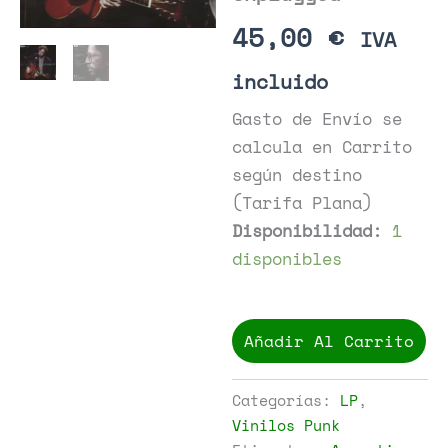
45,00
€
IVA
incluido
Gasto de Envío se
calcula en Carrito
según destino
(Tarifa Plana)
Disponibilidad:
1
disponibles
Eric
Clapton
Añadir Al Carrito
-
Unplugged
cantidad
Categorías:
LP
,
Vinilos Punk