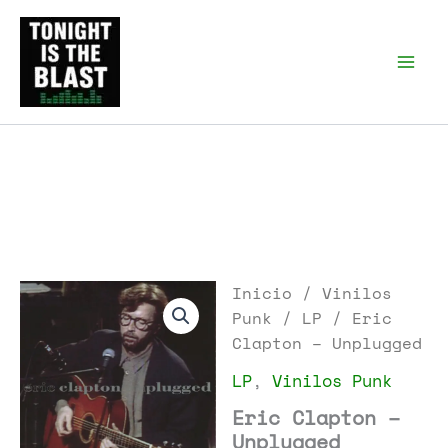
Ir
al
Tonight is the Blast |
Punk Podcast, discos
contenido
punk y libros
Inicio
/
Vinilos
Punk
/
LP
/ Eric
Clapton – Unplugged
LP
,
Vinilos Punk
Eric Clapton –
Unplugged