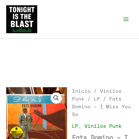
Ir
al
Tonight is the Blast |
Punk Podcast, discos
contenido
punk y libros
Inicio
/
Vinilos
Punk
/
LP
/ Fats
Domino – I Miss You
So
LP
,
Vinilos Punk
Fats Domino – I