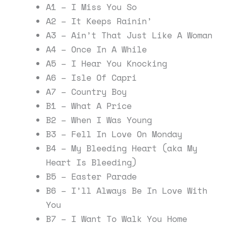
A1 – I Miss You So
A2 – It Keeps Rainin’
A3 – Ain’t That Just Like A Woman
A4 – Once In A While
A5 – I Hear You Knocking
A6 – Isle Of Capri
A7 – Country Boy
B1 – What A Price
B2 – When I Was Young
B3 – Fell In Love On Monday
B4 – My Bleeding Heart (aka My
Heart Is Bleeding)
B5 – Easter Parade
B6 – I’ll Always Be In Love With
You
B7 – I Want To Walk You Home