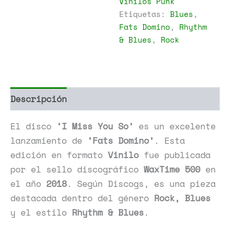
Vinilos Punk
So
Etiquetas:
Blues
,
cantidad
Fats Domino
,
Rhythm
& Blues
,
Rock
Descripción
Información adicional
El disco
‘I Miss You So’
es un excelente
lanzamiento de
‘Fats Domino’
. Esta
edición en formato
Vinilo
fue publicada
por el sello discográfico
WaxTime 500
en
el año
2018
. Según Discogs, es una pieza
destacada dentro del género
Rock, Blues
y el estilo
Rhythm & Blues
.