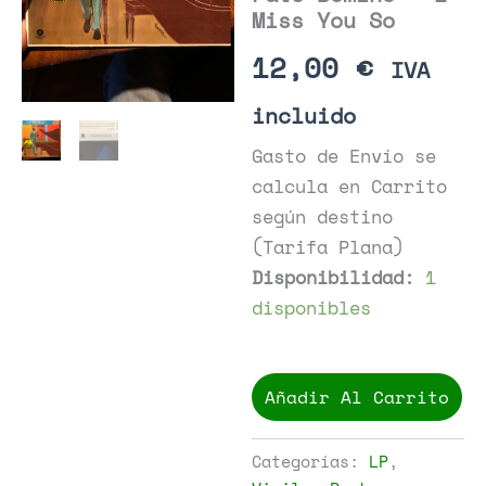
Miss You So
12,00
€
IVA
incluido
Gasto de Envío se
calcula en Carrito
según destino
(Tarifa Plana)
Disponibilidad:
1
disponibles
Fats
Domino
Añadir Al Carrito
-
I
Miss
Categorías:
LP
,
You