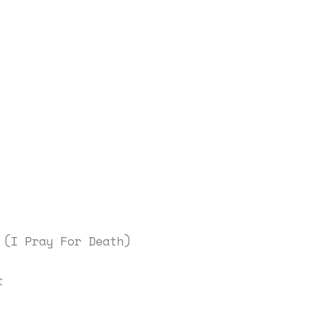
 (I Pray For Death)
t