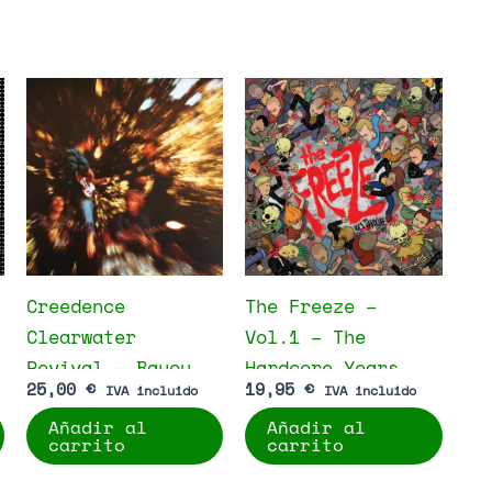
Creedence
The Freeze –
Clearwater
Vol.1 – The
Revival – Bayou
Hardcore Years
25,00
€
19,95
€
IVA incluido
IVA incluido
Country
Añadir al
Añadir al
carrito
carrito