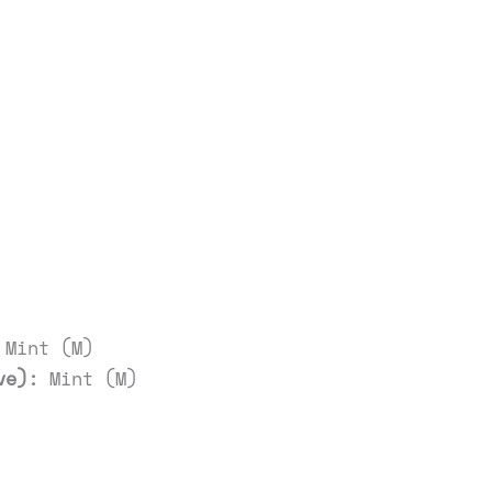
Mint (M)
ve):
Mint (M)