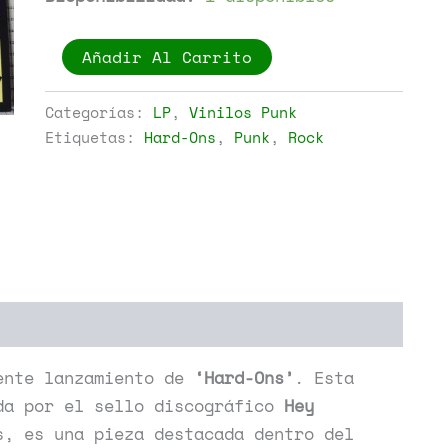
Hard-
Añadir Al Carrito
Ons
-
Very
Categorías:
LP
,
Vinilos Punk
Exciting!
Etiquetas:
Hard-Ons
,
Punk
,
Rock
cantidad
ente lanzamiento de
‘Hard-Ons’
. Esta
da por el sello discográfico
Hey
s, es una pieza destacada dentro del