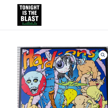
Ir
al
Tonight is the Blast | Pu
contenido
y libros