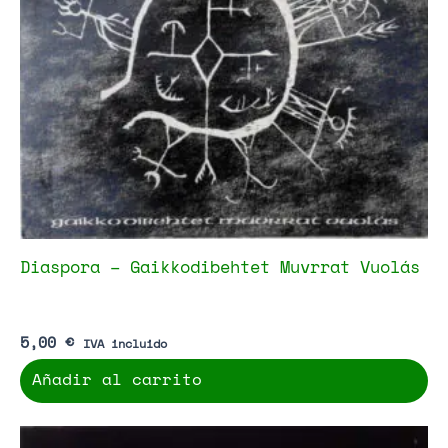
Diaspora – Gaikkodibehtet Muvrrat Vuolás
5,00
€
IVA incluido
Añadir al carrito