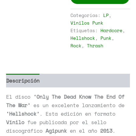
Only
The
Dead
Categorías:
LP
,
Know
Vinilos Punk
The
Etiquetas:
Hardcore
,
End
Of
Hellshock
,
Punk
,
The
Rock
,
Thrash
War
cantidad
Descripción
Información adicional
El disco
‘Only The Dead Know The End Of
The War’
es un excelente lanzamiento de
‘Hellshock’
. Esta edición en formato
Vinilo
fue publicada por el sello
discográfico
Agipunk
en el año
2013
.