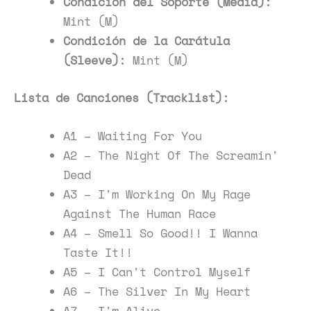
Condición del Soporte (Media):
Mint (M)
Condición de la Carátula
(Sleeve):
Mint (M)
Lista de Canciones (Tracklist):
A1 – Waiting For You
A2 – The Night Of The Screamin'
Dead
A3 – I'm Working On My Rage
Against The Human Race
A4 – Smell So Good!! I Wanna
Taste It!!
A5 – I Can't Control Myself
A6 – The Silver In My Heart
A7 – I'm Alive