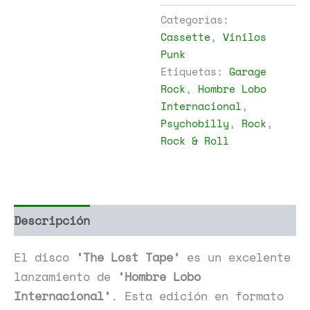
The
Categorías:
Lost
Cassette
,
Vinilos
Tape
Punk
cantidad
Etiquetas:
Garage
Rock
,
Hombre Lobo
Internacional
,
Psychobilly
,
Rock
,
Rock & Roll
Descripción
Información adicional
El disco
‘The Lost Tape’
es un excelente
lanzamiento de
‘Hombre Lobo
Internacional’
. Esta edición en formato