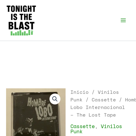
Ir
al
Tonight is the Blast |
Punk Podcast, discos
contenido
punk y libros
Inicio
/
Vinilos
Punk
/
Cassette
/ Hom
Lobo Internacional
– The Lost Tape
Cassette
,
Vinilos
Punk