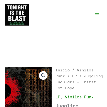
Ir
al
Tonight is the Blast |
Punk Podcast, discos
contenido
punk y libros
Inicio
/
Vinilos
Punk
/
LP
/ Juggling
Jugulars – Thirst
For Hope
LP
,
Vinilos Punk
Juggling