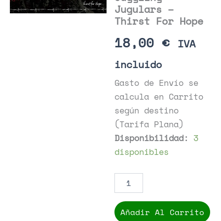
Jugulars –
Thirst For Hope
18,00
€
IVA
incluido
Gasto de Envío se
calcula en Carrito
según destino
(Tarifa Plana)
Disponibilidad:
3
disponibles
Juggling
Jugulars
-
Thirst
Añadir Al Carrito
For