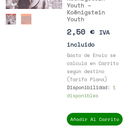
Youth –
Koënigstein
Youth
2,50
€
IVA
incluido
Gasto de Envío se
calcula en Carrito
según destino
(Tarifa Plana)
Disponibilidad:
1
disponibles
Koënigstein
Youth
Añadir Al Carrito
-
Koënigstein