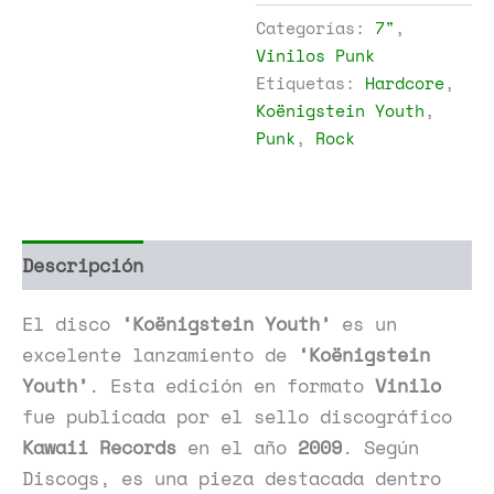
Youth
Categorías:
7"
,
cantidad
Vinilos Punk
Etiquetas:
Hardcore
,
Koënigstein Youth
,
Punk
,
Rock
Descripción
Información adicional
El disco
‘Koënigstein Youth’
es un
excelente lanzamiento de
‘Koënigstein
Youth’
. Esta edición en formato
Vinilo
fue publicada por el sello discográfico
Kawaii Records
en el año
2009
. Según
Discogs, es una pieza destacada dentro