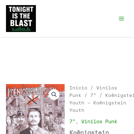
Ir
al
Tonight is the Blast |
Punk Podcast, discos
contenido
punk y libros
Inicio
/
Vinilos
Punk
/
7"
/ Koënigste
Youth – Koënigstein
Youth
7"
,
Vinilos Punk
Koënigstein