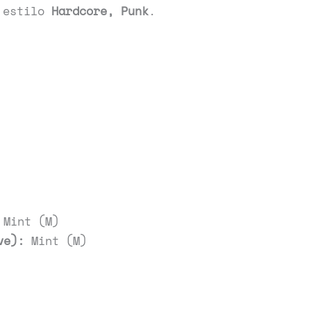
 estilo
Hardcore, Punk
.
Mint (M)
ve):
Mint (M)