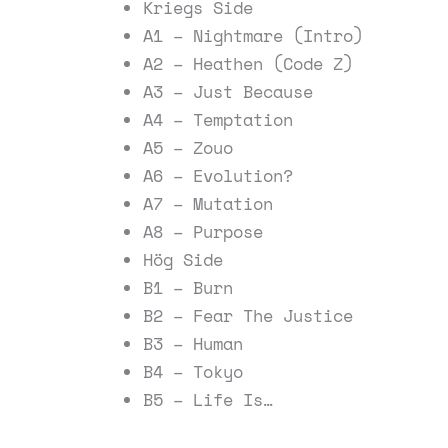
Kriegs Side
A1 – Nightmare (Intro)
A2 – Heathen (Code Z)
A3 – Just Because
A4 – Temptation
A5 – Zouo
A6 – Evolution?
A7 – Mutation
A8 – Purpose
Hög Side
B1 – Burn
B2 – Fear The Justice
B3 – Human
B4 – Tokyo
B5 – Life Is…