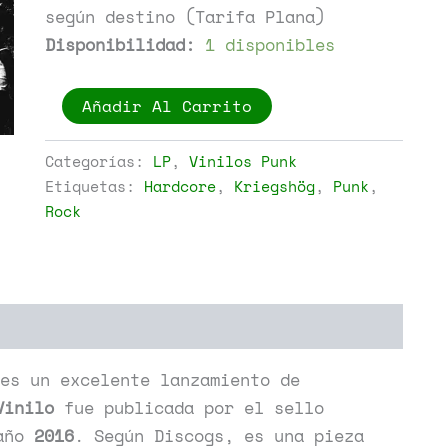
según destino (Tarifa Plana)
Disponibilidad:
1 disponibles
Kriegshög
Añadir Al Carrito
-
Kriegshög
=
Categorías:
LP
,
Vinilos Punk
ク
Etiquetas:
Hardcore
,
Kriegshög
,
Punk
,
リ
Rock
ー
グ
ス
ホ
ッ
グ
cantidad
es un excelente lanzamiento de
Vinilo
fue publicada por el sello
año
2016
. Según Discogs, es una pieza