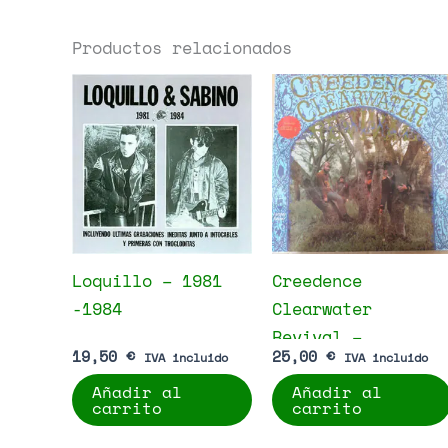
Productos relacionados
Loquillo – 1981
Creedence
-1984
Clearwater
Revival –
19,50
€
25,00
€
IVA incluido
IVA incluido
Creedence
Añadir al
Añadir al
Clearwater
carrito
carrito
Revival