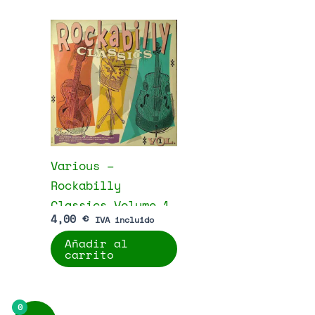
Various –
Rockabilly
Classics Volume 1
4,00
€
IVA incluido
Añadir al
carrito
0