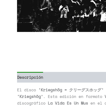
Descripción
Información adicional
El disco
‘Kriegshög = クリーグスホッグ’
‘Kriegshög’
. Esta edición en formato
discográfico
La Vida Es Un Mus
en el 