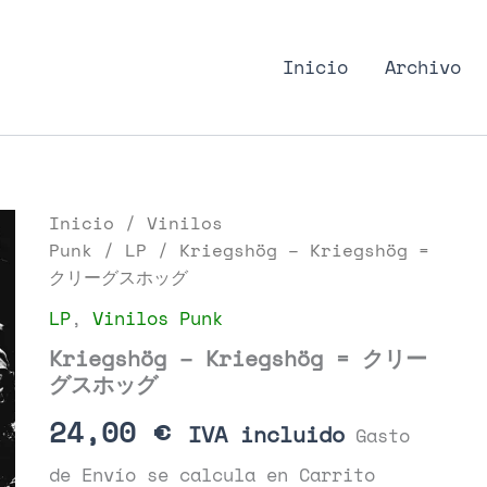
nk Podcast, discos punk
Inicio
Archivo
Inicio
/
Vinilos
Punk
/
LP
/ Kriegshög – Kriegshög =
クリーグスホッグ
LP
,
Vinilos Punk
Kriegshög – Kriegshög = クリー
グスホッグ
24,00
€
IVA incluido
Gasto
de Envío se calcula en Carrito