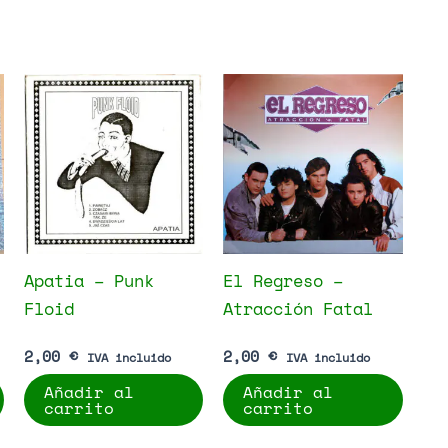
Apatia – Punk
El Regreso –
Floid
Atracción Fatal
2,00
€
2,00
€
IVA incluido
IVA incluido
Añadir al
Añadir al
carrito
carrito