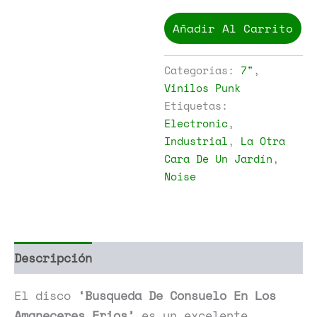
La
Otra
Añadir Al Carrito
Cara
De
Un
Categorías:
7"
,
Jardín
Vinilos Punk
-
Etiquetas:
Busqueda
De
Electronic
,
Consuelo
Industrial
,
La Otra
En
Cara De Un Jardín
,
Los
Noise
Amaneceres
Frios
cantidad
Descripción
Información adicional
El disco
‘Busqueda De Consuelo En Los
Amaneceres Frios’
es un excelente