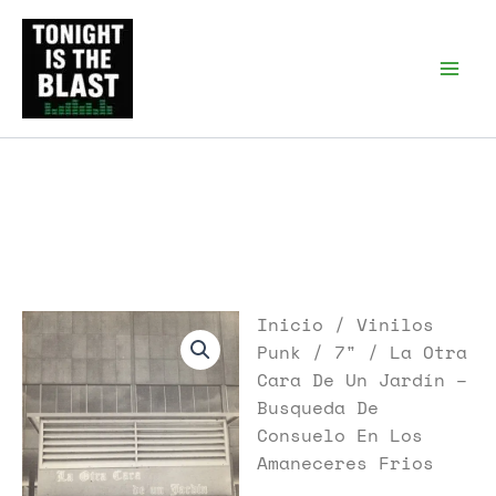
Ir
al
Tonight is the Blast |
Punk Podcast, discos
contenido
punk y libros
Inicio
/
Vinilos
Punk
/
7"
/ La Otra
Cara De Un Jardín –
Busqueda De
Consuelo En Los
Amaneceres Frios