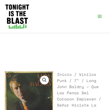
Ir
al
Tonight is the Blast |
Punk Podcast, discos
contenido
punk y libros
Inicio
/
Vinilos
Punk
/
7"
/ Long
John Baldry – Que
Las Penas Del
Corazon Empiecen /
Señor Hiciste La