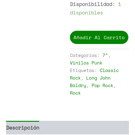
Disponibilidad:
1
disponibles
Long
John
Añadir Al Carrito
Baldry
-
Que
Categorías:
7"
,
Las
Vinilos Punk
Penas
Etiquetas:
Classic
Del
Corazon
Rock
,
Long John
Empiecen
Baldry
,
Pop Rock
,
/
Rock
Señor
Hiciste
La
Noche
Demasiado
Larga
Descripción
Información adicional
cantidad