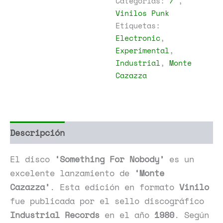
Categorías:
7"
,
Nobody
Vinilos Punk
cantidad
Etiquetas:
Electronic
,
Experimental
,
Industrial
,
Monte
Cazazza
Descripción
Información adicional
El disco
‘Something For Nobody’
es un
excelente lanzamiento de
‘Monte
Cazazza’
. Esta edición en formato
Vinilo
fue publicada por el sello discográfico
Industrial Records
en el año
1980
. Según