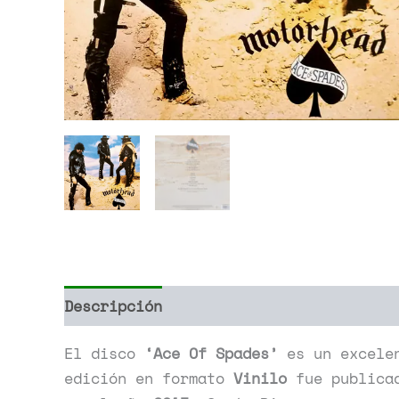
Descripción
Información adicional
El disco
‘Ace Of Spades’
es un excele
edición en formato
Vinilo
fue publica