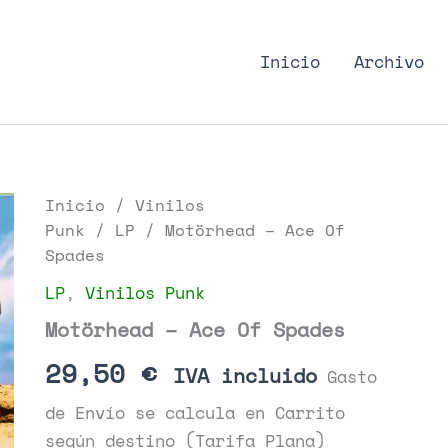
nk Podcast, discos punk
Inicio
Archivo
Inicio
/
Vinilos
Punk
/
LP
/ Motörhead – Ace Of
Spades
LP
,
Vinilos Punk
Motörhead – Ace Of Spades
29,50
€
IVA incluido
Gasto
de Envío se calcula en Carrito
según destino (Tarifa Plana)