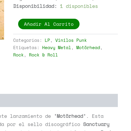
Disponibilidad:
1 disponibles
Motörhead
Añadir Al Carrito
-
Ace
Of
Categorías:
LP
,
Vinilos Punk
Spades
Etiquetas:
Heavy Metal
,
Motörhead
,
cantidad
Rock
,
Rock & Roll
nte lanzamiento de
‘Motörhead’
. Esta
da por el sello discográfico
Sanctuary