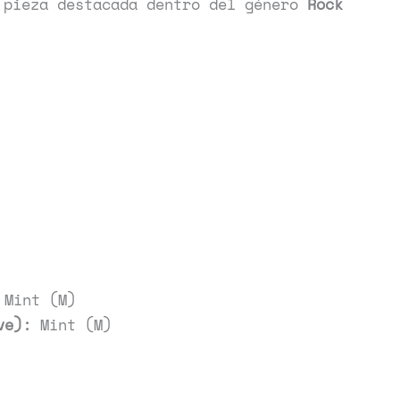
 pieza destacada dentro del género
Rock
Mint (M)
ve):
Mint (M)