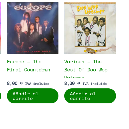
Europe – The
Various – The
Final Countdown
Best Of Doo Wop
Uptempo
8,00
€
8,00
€
IVA incluido
IVA incluido
Añadir al
Añadir al
carrito
carrito