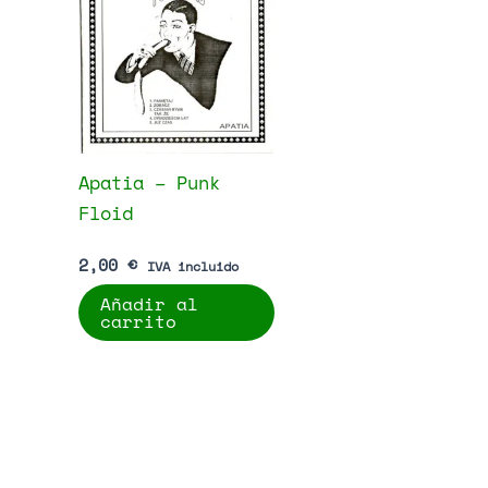
Apatia – Punk
Floid
2,00
€
IVA incluido
Añadir al
carrito