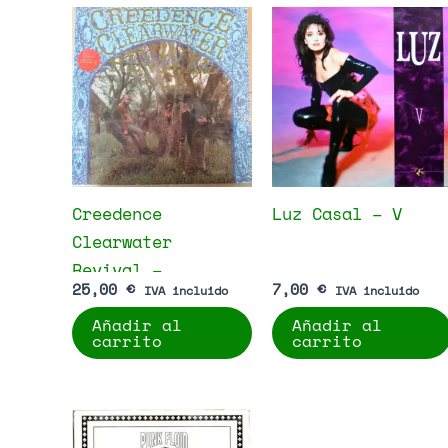
Creedence
Luz Casal – V
Clearwater
Revival –
25,00
€
7,00
€
IVA incluido
IVA incluido
Creedence
Añadir al
Añadir al
Clearwater
carrito
carrito
Revival