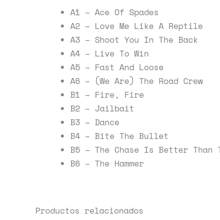
A1 – Ace Of Spades
A2 – Love Me Like A Reptile
A3 – Shoot You In The Back
A4 – Live To Win
A5 – Fast And Loose
A6 – (We Are) The Road Crew
B1 – Fire, Fire
B2 – Jailbait
B3 – Dance
B4 – Bite The Bullet
B5 – The Chase Is Better Than 
B6 – The Hammer
Productos relacionados