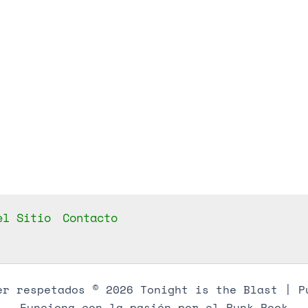
el Sitio
Contacto
er respetados © 2026 Tonight is the Blast | P
Funciona con la pasión por el Punk Rock