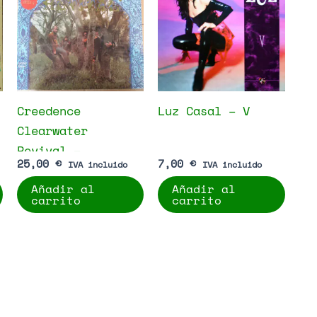
Creedence
Luz Casal – V
Clearwater
Revival –
25,00
€
7,00
€
IVA incluido
IVA incluido
Creedence
Añadir al
Añadir al
Clearwater
carrito
carrito
Revival