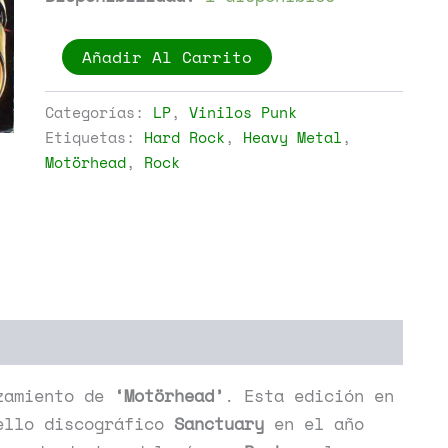
Motörhead
Añadir Al Carrito
-
Bomber
cantidad
Categorías:
LP
,
Vinilos Punk
Etiquetas:
Hard Rock
,
Heavy Metal
,
Motörhead
,
Rock
zamiento de
‘Motörhead’
. Esta edición en
ello discográfico
Sanctuary
en el año