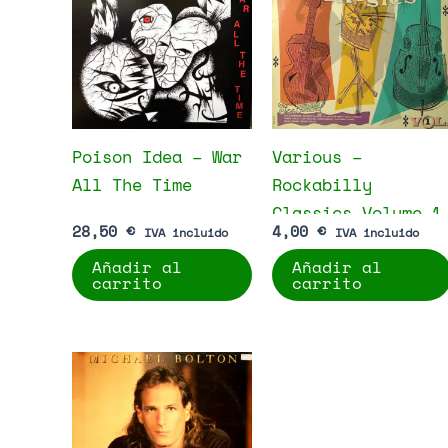
Poison Idea – War
Various –
All The Time
Rockabilly
Classics Volume 1
28,50
€
4,00
€
IVA incluido
IVA incluido
Añadir al
Añadir al
carrito
carrito