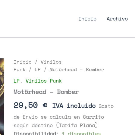
nk Podcast, discos punk
Inicio
Archivo
Inicio
/
Vinilos
Punk
/
LP
/ Motörhead – Bomber
LP
,
Vinilos Punk
Motörhead – Bomber
29,50
€
IVA incluido
Gasto
de Envío se calcula en Carrito
según destino (Tarifa Plana)
Disponibilidad:
1 disponibles