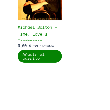
Michael Bolton –
Time, Love &
Tenderness
3,00
€
IVA incluido
Añadir al
carrito