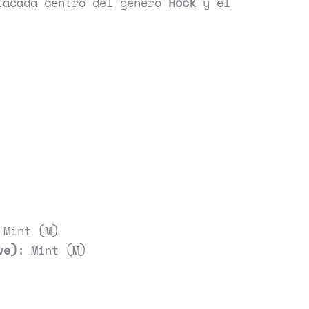
tacada dentro del género
Rock
y el
Mint (M)
ve):
Mint (M)