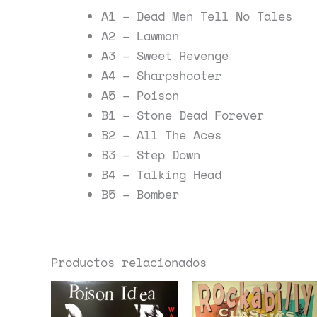
A1 – Dead Men Tell No Tales
A2 – Lawman
A3 – Sweet Revenge
A4 – Sharpshooter
A5 – Poison
B1 – Stone Dead Forever
B2 – All The Aces
B3 – Step Down
B4 – Talking Head
B5 – Bomber
Productos relacionados