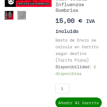
Influenzas
Sombrias
15,00
€
IVA
incluido
Gasto de Envío se
calcula en Carrito
según destino
(Tarifa Plana)
Disponibilidad:
2
disponibles
Ódio
Social
-
Influenzas
Añadir Al Carrito
Sombrias