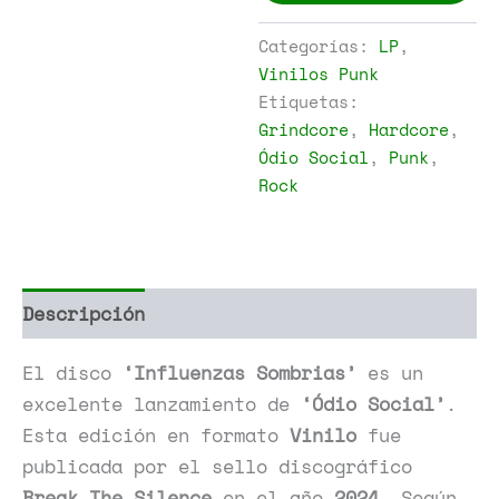
cantidad
Categorías:
LP
,
Vinilos Punk
Etiquetas:
Grindcore
,
Hardcore
,
Ódio Social
,
Punk
,
Rock
Descripción
Información adicional
El disco
‘Influenzas Sombrias’
es un
excelente lanzamiento de
‘Ódio Social’
.
Esta edición en formato
Vinilo
fue
publicada por el sello discográfico
Break The Silence
en el año
2024
. Según