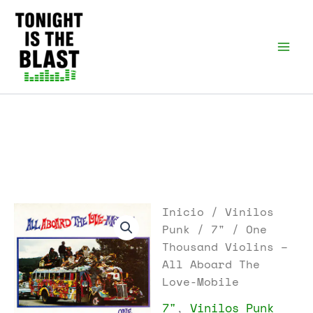
Ir
al
Tonight is the Blast |
Punk Podcast, discos
contenido
punk y libros
Inicio
/
Vinilos
Punk
/
7"
/ One
Thousand Violins –
All Aboard The
Love-Mobile
7"
,
Vinilos Punk