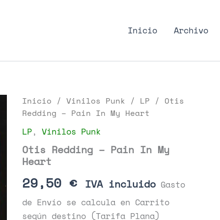
nk Podcast, discos punk
Inicio
Archivo
Inicio
/
Vinilos Punk
/
LP
/ Otis
Redding – Pain In My Heart
LP
,
Vinilos Punk
Otis Redding – Pain In My
Heart
29,50
€
IVA incluido
Gasto
de Envío se calcula en Carrito
según destino (Tarifa Plana)