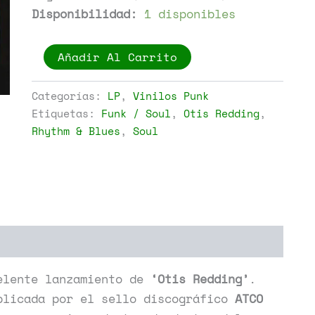
Disponibilidad:
1 disponibles
Otis
Añadir Al Carrito
Redding
-
Pain
Categorías:
LP
,
Vinilos Punk
In
Etiquetas:
Funk / Soul
,
Otis Redding
,
My
Rhythm & Blues
,
Soul
Heart
cantidad
elente lanzamiento de
‘Otis Redding’
.
licada por el sello discográfico
ATCO