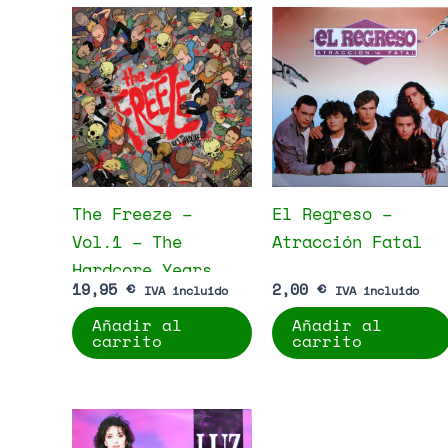
The Freeze –
El Regreso –
Vol.1 – The
Atracción Fatal
Hardcore Years
19,95
€
2,00
€
IVA incluido
IVA incluido
Añadir al
Añadir al
carrito
carrito