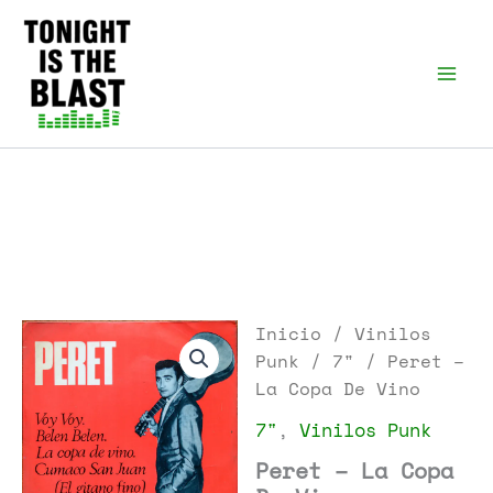
Ir
al
Tonight is the Blast |
Punk Podcast, discos
contenido
punk y libros
Inicio
/
Vinilos
Punk
/
7"
/ Peret –
La Copa De Vino
7"
,
Vinilos Punk
Peret – La Copa