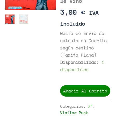
De Vino
3,00
€
IVA
incluido
Gasto de Envío se
calcula en Carrito
según destino
(Tarifa Plana)
Disponibilidad:
1
disponibles
Peret
-
Añadir Al Carrito
La
Copa
De
Categorías:
7"
,
Vino
Vinilos Punk
cantidad