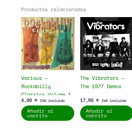
Productos relacionados
Various –
The Vibrators –
Rockabilly
The 1977 Demos
Classics Volume 1
4,00
€
17,50
€
IVA incluido
IVA incluido
Añadir al
Añadir al
carrito
carrito