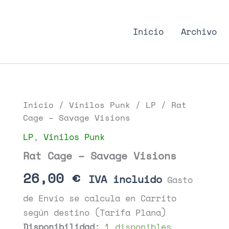
nk Podcast, discos punk
Inicio
Archivo
Inicio
/
Vinilos Punk
/
LP
/ Rat
Cage – Savage Visions
LP
,
Vinilos Punk
Rat Cage – Savage Visions
26,00
€
IVA incluido
Gasto
de Envío se calcula en Carrito
según destino (Tarifa Plana)
Disponibilidad:
1 disponibles