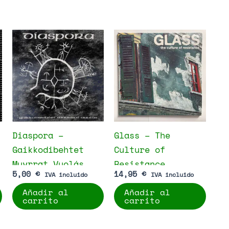
Diaspora –
Glass – The
Gaikkodibehtet
Culture of
Muvrrat Vuolás
Resistance
5,00
€
14,95
€
IVA incluido
IVA incluido
Añadir al
Añadir al
carrito
carrito