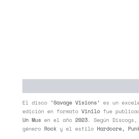
Descripción
Información adicional
El disco
‘Savage Visions’
es un excel
edición en formato
Vinilo
fue publica
Un Mus
en el año
2023
. Según Discogs,
género
Rock
y el estilo
Hardcore, Pun