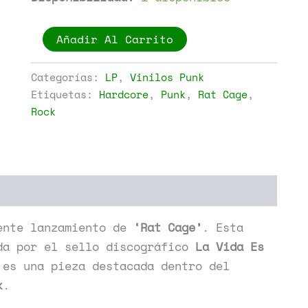
Rat
Añadir Al Carrito
Cage
-
Savage
Categorías:
LP
,
Vinilos Punk
Visions
Etiquetas:
Hardcore
,
Punk
,
Rat Cage
,
cantidad
Rock
ente lanzamiento de
‘Rat Cage’
. Esta
da por el sello discográfico
La Vida Es
 es una pieza destacada dentro del
k
.