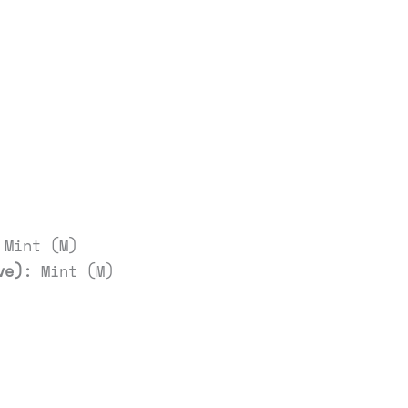
Mint (M)
ve):
Mint (M)