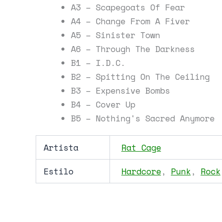
A3 – Scapegoats Of Fear
A4 – Change From A Fiver
A5 – Sinister Town
A6 – Through The Darkness
B1 – I.D.C.
B2 – Spitting On The Ceiling
B3 – Expensive Bombs
B4 – Cover Up
B5 – Nothing's Sacred Anymore
Artista
Rat Cage
Estilo
Hardcore
,
Punk
,
Rock