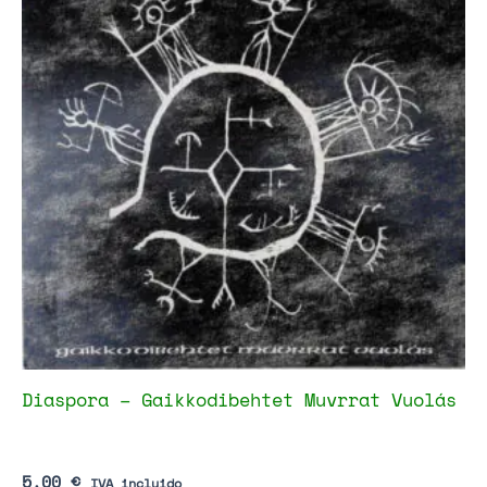
Diaspora – Gaikkodibehtet Muvrrat Vuolás
5,00
€
IVA incluido