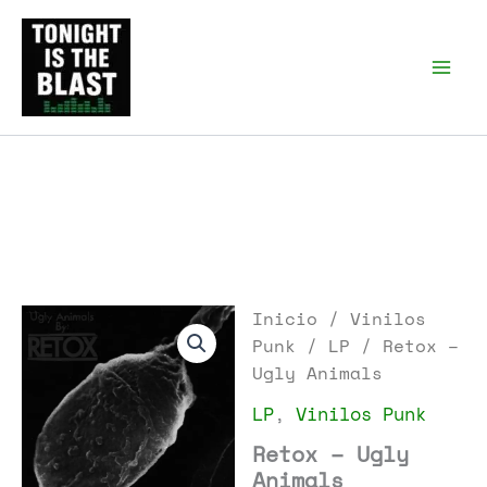
Ir
al
Tonight is the Blast |
Punk Podcast, discos
contenido
punk y libros
Inicio
/
Vinilos
Punk
/
LP
/ Retox –
Ugly Animals
LP
,
Vinilos Punk
Retox – Ugly
Animals