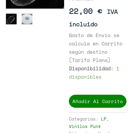
22,00
€
IVA
incluido
Gasto de Envío se
calcula en Carrito
según destino
(Tarifa Plana)
Disponibilidad:
1
disponibles
Retox
-
Añadir Al Carrito
Ugly
Animals
cantidad
Categorías:
LP
,
Vinilos Punk