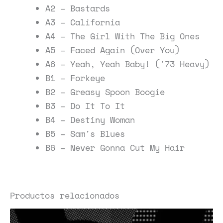
A2 – Bastards
A3 – California
A4 – The Girl With The Big Ones
A5 – Faced Again (Over You)
A6 – Yeah, Yeah Baby! ('73 Heavy)
B1 – Forkeye
B2 – Greasy Spoon Boogie
B3 – Do It To It
B4 – Destiny Woman
B5 – Sam's Blues
B6 – Never Gonna Cut My Hair
Productos relacionados