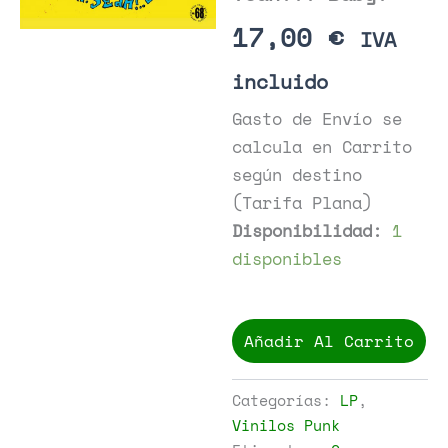
17,00
€
IVA
incluido
Gasto de Envío se
calcula en Carrito
según destino
(Tarifa Plana)
Disponibilidad:
1
disponibles
Spike
-
Añadir Al Carrito
Yeah!
Yeah!..
Baby!
Categorías:
LP
,
cantidad
Vinilos Punk