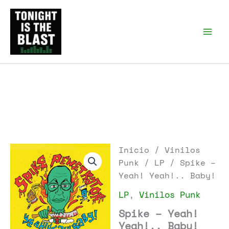
Ir
al
Tonight is the Blast |
Punk Podcast, discos
contenido
punk y libros
Inicio
/
Vinilos
Punk
/
LP
/ Spike –
Yeah! Yeah!.. Baby!
LP
,
Vinilos Punk
Spike – Yeah!
Yeah!.. Baby!