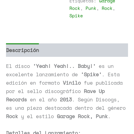
Etiquetas:
Garage
Rock
,
Punk
,
Rock
,
Spike
Descripción
Información adicional
El disco
‘Yeah! Yeah!.. Baby!’
es un
excelente lanzamiento de
‘Spike’
. Esta
edición en formato
Vinilo
fue publicada
por el sello discográfico
Rave Up
Records
en el año
2013
. Según Discogs,
es una pieza destacada dentro del género
Rock
y el estilo
Garage Rock, Punk
.
Detalles del Lanzamiento: