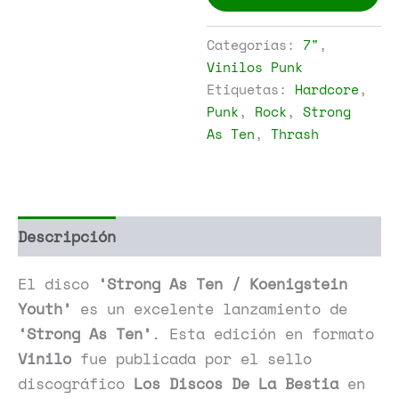
Ten
-
Strong
Categorías:
7"
,
As
Vinilos Punk
Ten
Etiquetas:
Hardcore
,
/
Koenigstein
Punk
,
Rock
,
Strong
Youth
As Ten
,
Thrash
cantidad
Descripción
Información adicional
El disco
‘Strong As Ten / Koenigstein
Youth’
es un excelente lanzamiento de
‘Strong As Ten’
. Esta edición en formato
Vinilo
fue publicada por el sello
discográfico
Los Discos De La Bestia
en