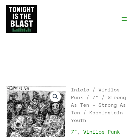
Ir
al
Tonight is the Blast |
Punk Podcast, discos
contenido
punk y libros
Inicio
/
Vinilos
Punk
/
7"
/ Strong
As Ten – Strong As
Ten / Koenigstein
Youth
7"
,
Vinilos Punk