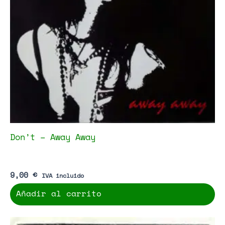
Don’t – Away Away
9,00
€
IVA incluido
Añadir al carrito