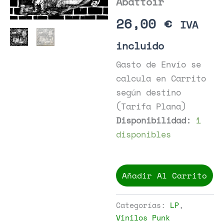
Abattoir
26,00
€
IVA
incluido
Gasto de Envío se
calcula en Carrito
según destino
(Tarifa Plana)
Disponibilidad:
1
disponibles
Subdued
-
Añadir Al Carrito
Abattoir
cantidad
Categorías:
LP
,
Vinilos Punk