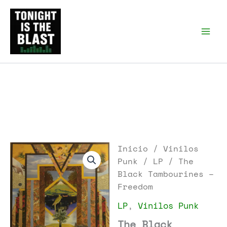
Ir
al
Tonight is the Blast |
Punk Podcast, discos
contenido
punk y libros
Inicio
/
Vinilos
Punk
/
LP
/ The
Black Tambourines –
Freedom
LP
,
Vinilos Punk
The Black