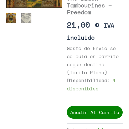
Tambourines –
Freedom
21,00
€
IVA
incluido
Gasto de Envío se
calcula en Carrito
según destino
(Tarifa Plana)
Disponibilidad:
1
disponibles
The
Black
Añadir Al Carrito
Tambourines
-
Freedom