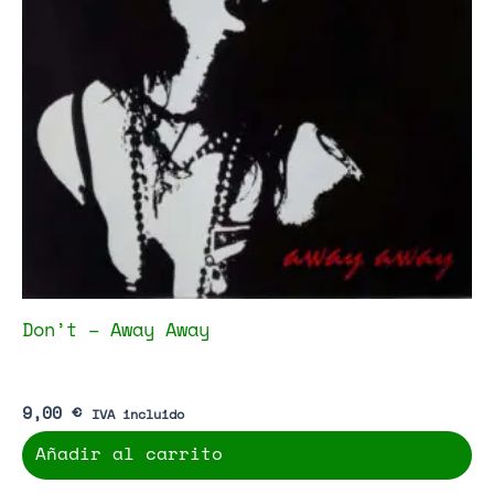
Don’t – Away Away
9,00
€
IVA incluido
Añadir al carrito