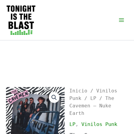
Ir
al
Tonight is the Blast |
Punk Podcast, discos
contenido
punk y libros
Inicio
/
Vinilos
Punk
/
LP
/ The
Cavemen – Nuke
Earth
LP
,
Vinilos Punk