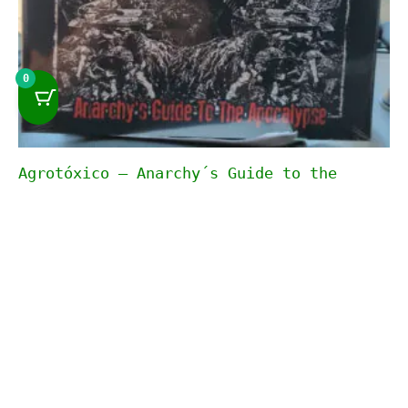
0
Agrotóxico – Anarchy´s Guide to the
Apocalypse
18,50
€
IVA incluido
Añadir al carrito