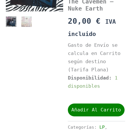
The Cavemen –
Nuke Earth
20,00
€
IVA
incluido
Gasto de Envío se
calcula en Carrito
según destino
(Tarifa Plana)
Disponibilidad:
1
disponibles
The
Cavemen
Añadir Al Carrito
-
Nuke
Earth
Categorías:
LP
,
cantidad