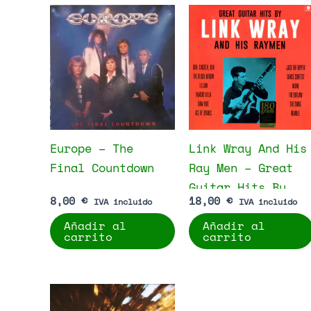
Europe – The
Link Wray And His
Final Countdown
Ray Men – Great
Guitar Hits By
8,00
€
18,00
€
IVA incluido
IVA incluido
Link Wray And His
Añadir al
Añadir al
Raymen
carrito
carrito