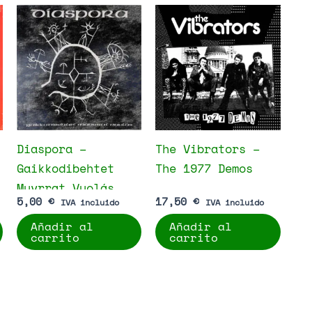
Diaspora –
The Vibrators –
Gaikkodibehtet
The 1977 Demos
Muvrrat Vuolás
5,00
€
17,50
€
IVA incluido
IVA incluido
Añadir al
Añadir al
carrito
carrito