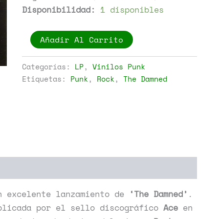
Disponibilidad:
1 disponibles
The
Añadir Al Carrito
Damned
-
Machine
Categorías:
LP
,
Vinilos Punk
Gun
Etiquetas:
Punk
,
Rock
,
The Damned
Etiquette
cantidad
 excelente lanzamiento de
‘The Damned’
.
licada por el sello discográfico
Ace
en