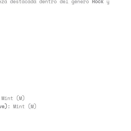
eza destacada dentro del género
Rock
y
Mint (M)
ve):
Mint (M)