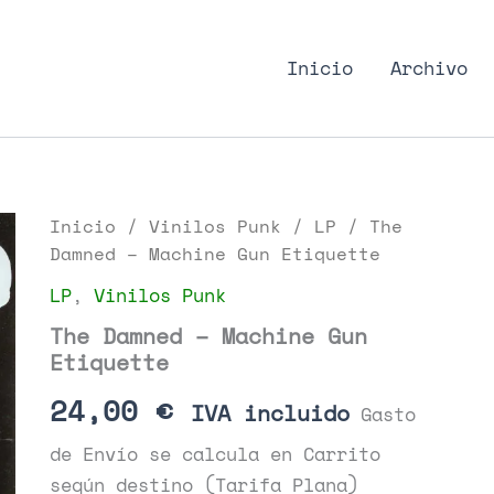
nk Podcast, discos punk
Inicio
Archivo
Inicio
/
Vinilos Punk
/
LP
/ The
Damned – Machine Gun Etiquette
LP
,
Vinilos Punk
The Damned – Machine Gun
Etiquette
24,00
€
IVA incluido
Gasto
de Envío se calcula en Carrito
según destino (Tarifa Plana)