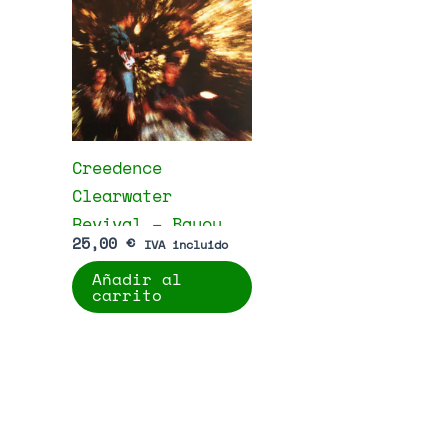
Creedence
Clearwater
Revival – Bayou
25,00
€
IVA incluido
Country
Añadir al
carrito