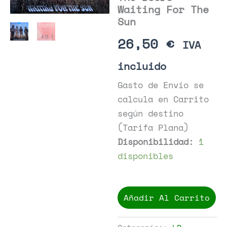
Waiting For The
Sun
26,50
€
IVA
incluido
Gasto de Envío se
calcula en Carrito
según destino
(Tarifa Plana)
Disponibilidad:
1
disponibles
The
Doors
Añadir Al Carrito
-
Waiting
For