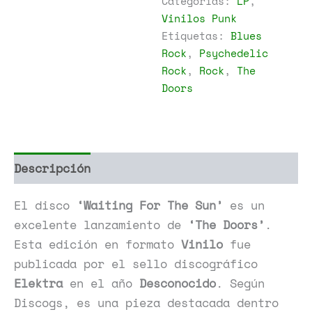
Categorías:
LP
,
The
Vinilos Punk
Sun
Etiquetas:
Blues
cantidad
Rock
,
Psychedelic
Rock
,
Rock
,
The
Doors
Descripción
Información adicional
El disco
‘Waiting For The Sun’
es un
excelente lanzamiento de
‘The Doors’
.
Esta edición en formato
Vinilo
fue
publicada por el sello discográfico
Elektra
en el año
Desconocido
. Según
Discogs, es una pieza destacada dentro