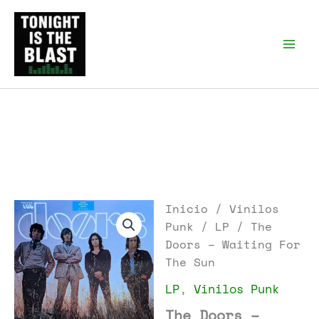
Ir
al
Tonight is the Blast |
Punk Podcast, discos
contenido
punk y libros
Inicio
/
Vinilos
Punk
/
LP
/ The
Doors – Waiting For
The Sun
LP
,
Vinilos Punk
The Doors –