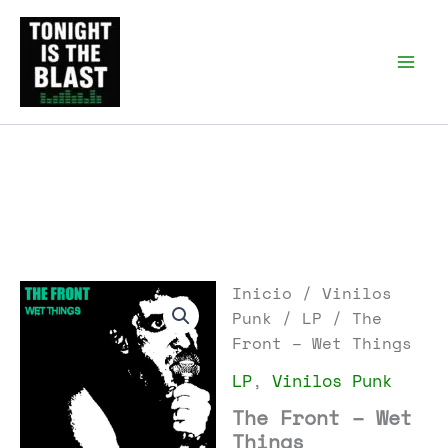
Ir
al
Tonight is the Blast |
Punk Podcast, discos
contenido
punk y libros
Inicio
/
Vinilos
Punk
/
LP
/ The
Front – Wet Things
LP
,
Vinilos Punk
The Front – Wet
Things