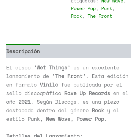
Etiquetas:
New Wave
,
Power Pop
,
Punk
,
Rock
,
The Front
Descripción
Información adicional
El disco
‘Wet Things’
es un excelente
lanzamiento de
‘The Front’
. Esta edición
en formato
Vinilo
fue publicada por el
sello discográfico
Rave Up Records
en el
año
2021
. Según Discogs, es una pieza
destacada dentro del género
Rock
y el
estilo
Punk, New Wave, Power Pop
.
Detalles del Lanzamiento: