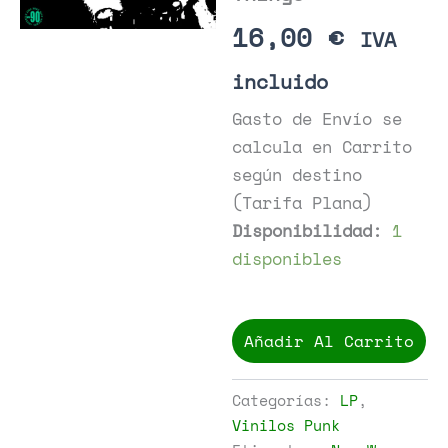
16,00
€
IVA
incluido
Gasto de Envío se
calcula en Carrito
según destino
(Tarifa Plana)
Disponibilidad:
1
disponibles
The
Front
Añadir Al Carrito
-
Wet
Things
Categorías:
LP
,
cantidad
Vinilos Punk