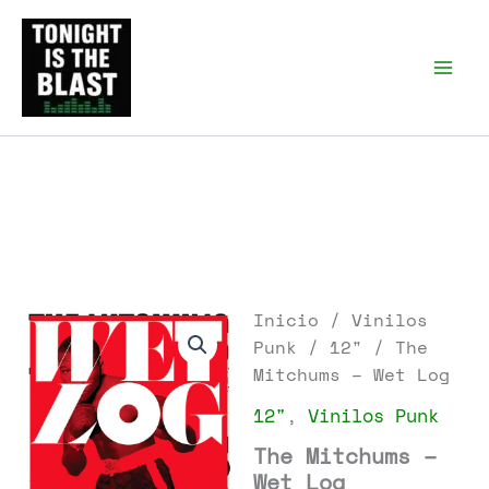
Ir
al
Tonight is the Blast |
Punk Podcast, discos
contenido
punk y libros
Inicio
/
Vinilos
Punk
/
12"
/ The
Mitchums – Wet Log
12"
,
Vinilos Punk
The Mitchums –
Wet Log