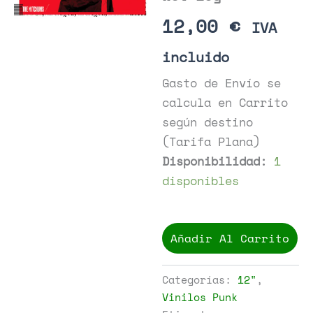
12,00
€
IVA
incluido
Gasto de Envío se
calcula en Carrito
según destino
(Tarifa Plana)
Disponibilidad:
1
disponibles
The
Mitchums
Añadir Al Carrito
-
Wet
Log
Categorías:
12"
,
cantidad
Vinilos Punk