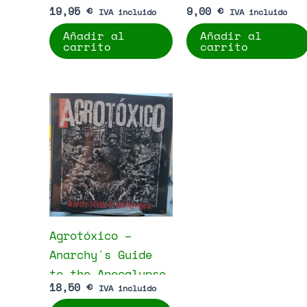
19,95
€
9,00
€
IVA incluido
IVA incluido
Añadir al
Añadir al
carrito
carrito
Agrotóxico –
Anarchy´s Guide
to the Apocalypse
18,50
€
IVA incluido