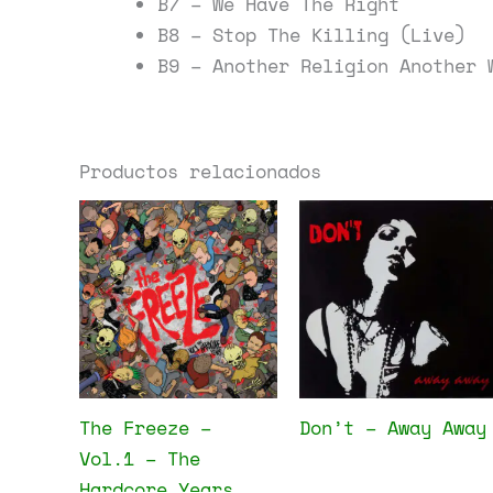
B7 – We Have The Right
B8 – Stop The Killing (Live)
B9 – Another Religion Another 
Productos relacionados
The Freeze –
Don’t – Away Away
Vol.1 – The
Hardcore Years