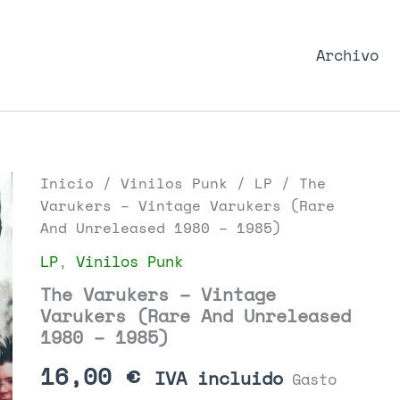
nk Podcast, discos punk y libros
Archivo
Inicio
/
Vinilos Punk
/
LP
/ The
Varukers – Vintage Varukers (Rare
And Unreleased 1980 – 1985)
LP
,
Vinilos Punk
The Varukers – Vintage
Varukers (Rare And Unreleased
1980 – 1985)
16,00
€
IVA incluido
Gasto