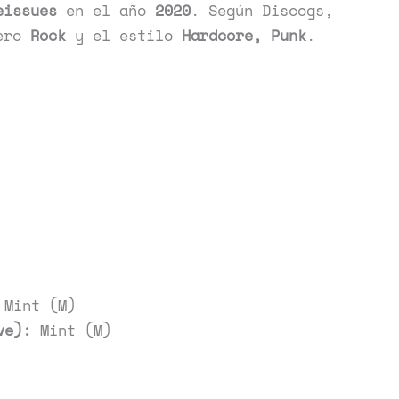
eissues
en el año
2020
. Según Discogs,
nero
Rock
y el estilo
Hardcore, Punk
.
Mint (M)
ve):
Mint (M)