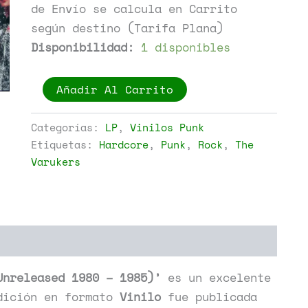
de Envío se calcula en Carrito
según destino (Tarifa Plana)
Disponibilidad:
1 disponibles
The
Añadir Al Carrito
Varukers
-
Vintage
Categorías:
LP
,
Vinilos Punk
Varukers
Etiquetas:
Hardcore
,
Punk
,
Rock
,
The
(Rare
Varukers
And
Unreleased
1980
-
1985)
cantidad
Unreleased 1980 – 1985)’
es un excelente
dición en formato
Vinilo
fue publicada