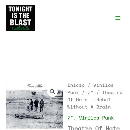
Ir
al
Tonight is the Blast |
Punk Podcast, discos
contenido
punk y libros
Inicio
/
Vinilos
Punk
/
7"
/ Theatre
Of Hate – Rebel
Without A Brain
7"
,
Vinilos Punk
Theatre Of Hate