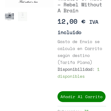
– Rebel Without
A Brain
12,00
€
IVA
incluido
Gasto de Envío se
calcula en Carrito
según destino
(Tarifa Plana)
Disponibilidad:
1
disponibles
Theatre
Of
Añadir Al Carrito
Hate
-
Rebel