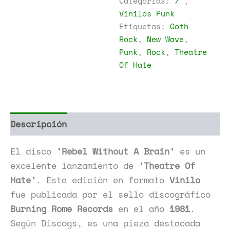
Categorías:
7"
,
Without
Vinilos Punk
A
Etiquetas:
Goth
Brain
cantidad
Rock
,
New Wave
,
Punk
,
Rock
,
Theatre
Of Hate
Descripción
Información adicional
El disco
‘Rebel Without A Brain’
es un
excelente lanzamiento de
‘Theatre Of
Hate’
. Esta edición en formato
Vinilo
fue publicada por el sello discográfico
Burning Rome Records
en el año
1981
.
Según Discogs, es una pieza destacada