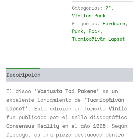
Tai
Categorías:
7"
,
Pakene
Vinilos Punk
cantidad
Etiquetas:
Hardcore
,
Punk
,
Rock
,
Tuomiopäivän Lapset
Descripción
Información adicional
El disco
‘Vastusta Tai Pakene’
es un
excelente lanzamiento de
‘Tuomiopäivän
Lapset’
. Esta edición en formato
Vinilo
fue publicada por el sello discográfico
Consensus Reality
en el año
1998
. Según
Discogs, es una pieza destacada dentro