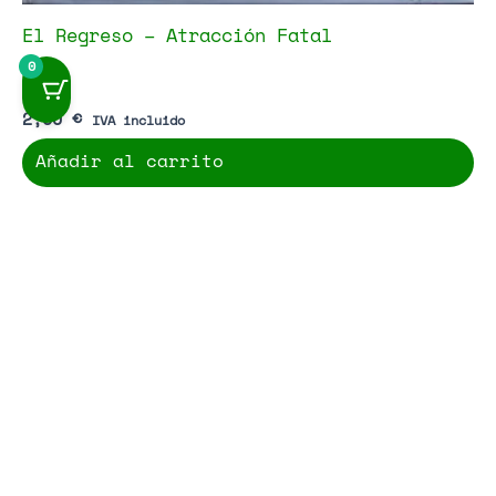
El Regreso – Atracción Fatal
0
2,00
€
IVA incluido
Añadir al carrito
Vinilos Punk
Merch
Libros
Mapa del Sitio
Contacto