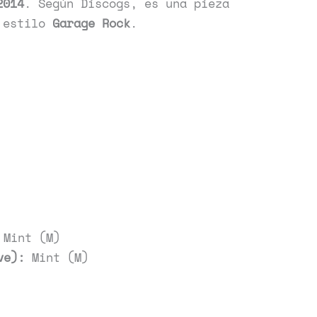
2014
. Según Discogs, es una pieza
 estilo
Garage Rock
.
Mint (M)
ve):
Mint (M)