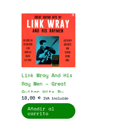
Link Wray And His
Ray Men – Great
Guitar Hits By
18,00
€
IVA incluido
Link Wray And His
Añadir al
Raymen
carrito