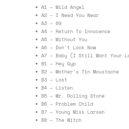
A1 – Wild Angel
A2 – I Need You Near
A3 – 69
A4 – Return To Innocence
A5 – Without You
A6 – Don't Look Now
A7 – Baby (I Still Want Your L
B1 – Hey Gyp
B2 – Mother's Tin Moustache
B3 – Lost
B4 – Listen
B5 – Mr. Rolling Stone
B6 – Problem Child
B7 – Young Miss Larsen
B8 – The Witch