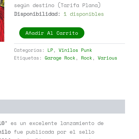
según destino (Tarifa Plana)
Disponibilidad:
1 disponibles
Various
Añadir Al Carrito
-
Back
From
Categorías:
LP
,
Vinilos Punk
The
Etiquetas:
Garage Rock
,
Rock
,
Various
Grave
Volume
10
cantidad
10’
es un excelente lanzamiento de
nilo
fue publicada por el sello