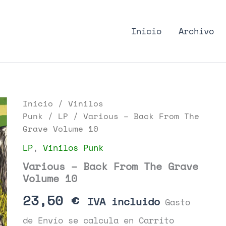
nk Podcast, discos punk
Inicio
Archivo
Inicio
/
Vinilos
Punk
/
LP
/ Various – Back From The
Grave Volume 10
LP
,
Vinilos Punk
Various – Back From The Grave
Volume 10
23,50
€
IVA incluido
Gasto
de Envío se calcula en Carrito