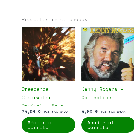
Productos relacionados
Creedence
Kenny Rogers –
Clearwater
Collection
Revival – Bayou
25,00
€
5,00
€
IVA incluido
IVA incluido
Country
Añadir al
Añadir al
carrito
carrito