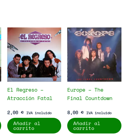
El Regreso –
Europe – The
Atracción Fatal
Final Countdown
2,00
€
8,00
€
IVA incluido
IVA incluido
Añadir al
Añadir al
carrito
carrito