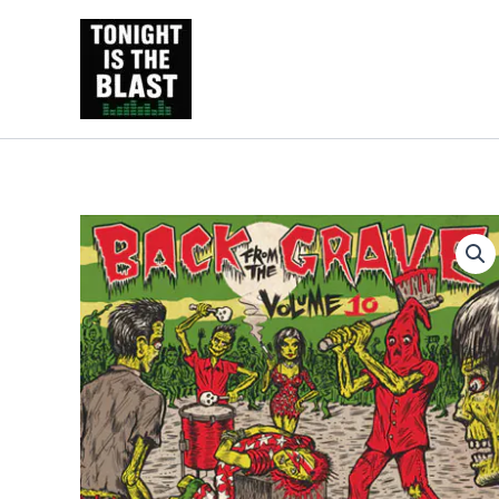
Ir
al
Tonight is the Blast | Pu
contenido
y libros