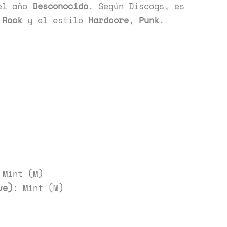
el año
Desconocido
. Según Discogs, es
o
Rock
y el estilo
Hardcore, Punk
.
Mint (M)
ve):
Mint (M)