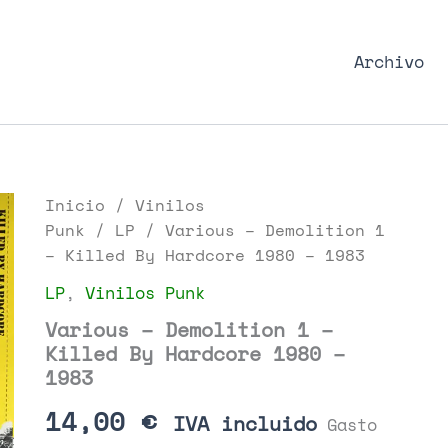
nk Podcast, discos punk y libros
Archivo
Inicio
/
Vinilos
Punk
/
LP
/ Various – Demolition 1
– Killed By Hardcore 1980 – 1983
LP
,
Vinilos Punk
Various – Demolition 1 –
Killed By Hardcore 1980 –
1983
14,00
€
IVA incluido
Gasto