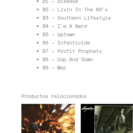
B1 – Disease
B2 – Livin In The 60's
B3 – Southern Lifestyle
B4 – I'm A Nerd
B5 – Uptown
B6 – Infanticide
B7 – Profit Prophets
B8 – Cap And Down
B9 – War
Productos relacionados