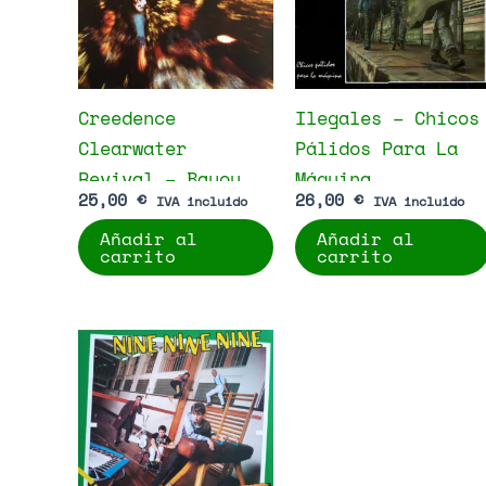
Creedence
Ilegales – Chicos
Clearwater
Pálidos Para La
Revival – Bayou
Máquina
25,00
€
26,00
€
IVA incluido
IVA incluido
Country
Añadir al
Añadir al
carrito
carrito