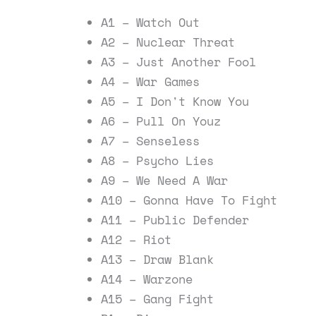
A1 – Watch Out
A2 – Nuclear Threat
A3 – Just Another Fool
A4 – War Games
A5 – I Don't Know You
A6 – Pull On Youz
A7 – Senseless
A8 – Psycho Lies
A9 – We Need A War
A10 – Gonna Have To Fight
A11 – Public Defender
A12 – Riot
A13 – Draw Blank
A14 – Warzone
A15 – Gang Fight