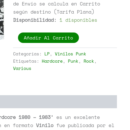
de Envío se calcula en Carrito
según destino (Tarifa Plana)
Disponibilidad:
1 disponibles
Various
Añadir Al Carrito
-
Demolition
1
Categorías:
LP
,
Vinilos Punk
-
Etiquetas:
Hardcore
,
Punk
,
Rock
,
Killed
Various
By
Hardcore
1980
-
1983
cantidad
rdcore 1980 – 1983’
es un excelente
n en formato
Vinilo
fue publicada por el