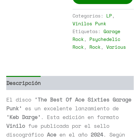
-
The
Best
Categorías:
LP
,
Of
Vinilos Punk
Ace
Etiquetas:
Garage
Sixties
Garage
Rock
,
Psychedelic
Punk
Rock
,
Rock
,
Various
cantidad
Descripción
Información adicional
El disco
‘The Best Of Ace Sixties Garage
Punk’
es un excelente lanzamiento de
‘Keb Darge’
. Esta edición en formato
Vinilo
fue publicada por el sello
discográfico
Ace
en el año
2024
. Según