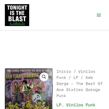
Ir
al
Tonight is the Blast |
Punk Podcast, discos
contenido
punk y libros
Inicio
/
Vinilos
Punk
/
LP
/ Keb
Darge – The Best Of
Ace Sixties Garage
Punk
LP
,
Vinilos Punk