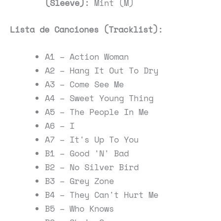
(Sleeve):
Mint (M)
Lista de Canciones (Tracklist):
A1 – Action Woman
A2 – Hang It Out To Dry
A3 – Come See Me
A4 – Sweet Young Thing
A5 – The People In Me
A6 – I
A7 – It's Up To You
B1 – Good 'N' Bad
B2 – No Silver Bird
B3 – Grey Zone
B4 – They Can't Hurt Me
B5 – Who Knows