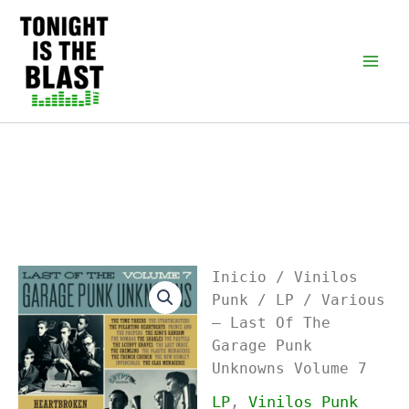
Ir
al
Tonight is the Blast |
Punk Podcast, discos
contenido
punk y libros
Inicio
/
Vinilos
Punk
/
LP
/ Various
– Last Of The
Garage Punk
Unknowns Volume 7
LP
,
Vinilos Punk