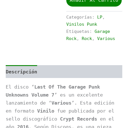
Añadir Al Carrito
Last
Of
The
Categorías:
LP
,
Garage
Vinilos Punk
Punk
Etiquetas:
Garage
Unknowns
Volume
Rock
,
Rock
,
Various
7
cantidad
Descripción
Información adicional
El disco
‘Last Of The Garage Punk
Unknowns Volume 7’
es un excelente
lanzamiento de
‘Various’
. Esta edición
en formato
Vinilo
fue publicada por el
sello discográfico
Crypt Records
en el
año
2016
. Según Discogs, es una pieza