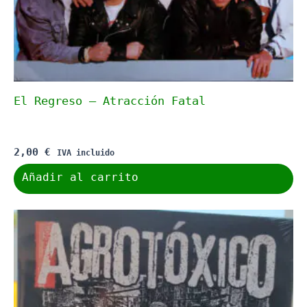
El Regreso – Atracción Fatal
2,00
€
IVA incluido
Añadir al carrito