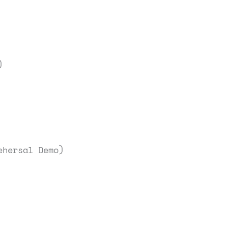
)
ehersal Demo)