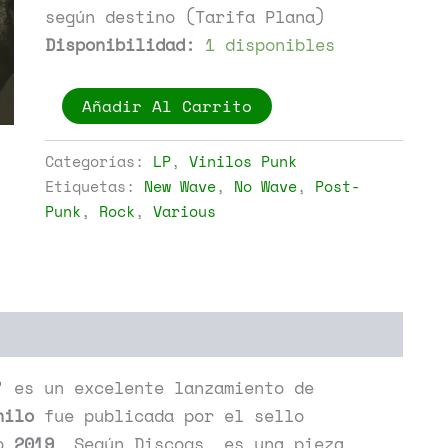
según destino (Tarifa Plana)
Disponibilidad:
1 disponibles
Various
Añadir Al Carrito
-
Milano
After
Categorías:
LP
,
Vinilos Punk
Punk
Etiquetas:
New Wave
,
No Wave
,
Post-
1979-
Punk
,
Rock
,
Various
1984
cantidad
’
es un excelente lanzamiento de
nilo
fue publicada por el sello
ño
2019
. Según Discogs, es una pieza