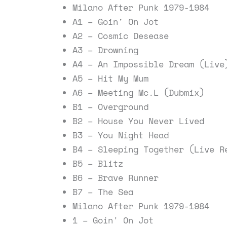
Milano After Punk 1979-1984
A1 – Goin' On Jot
A2 – Cosmic Desease
A3 – Drowning
A4 – An Impossible Dream (Live
A5 – Hit My Mum
A6 – Meeting Mc.L (Dubmix)
B1 – Overground
B2 – House You Never Lived
B3 – You Night Head
B4 – Sleeping Together (Live R
B5 – Blitz
B6 – Brave Runner
B7 – The Sea
Milano After Punk 1979-1984
1 – Goin' On Jot