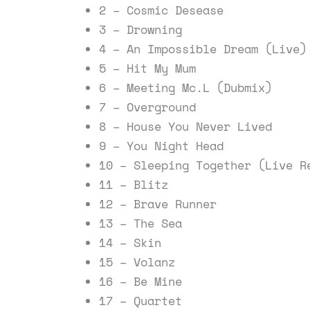
2 – Cosmic Desease
3 – Drowning
4 – An Impossible Dream (Live)
5 – Hit My Mum
6 – Meeting Mc.L (Dubmix)
7 – Overground
8 – House You Never Lived
9 – You Night Head
10 – Sleeping Together (Live R
11 – Blitz
12 – Brave Runner
13 – The Sea
14 – Skin
15 – Volanz
16 – Be Mine
17 – Quartet