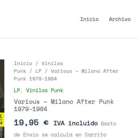
nk Podcast, discos punk
Inicio
Archivo
Inicio
/
Vinilos
Punk
/
LP
/ Various – Milano After
Punk 1979-1984
LP
,
Vinilos Punk
Various – Milano After Punk
1979-1984
19,95
€
IVA incluido
Gasto
de Envío se calcula en Carrito