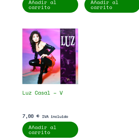
Añadir al
Añadir al
carrito
carrito
Luz Casal – V
7,00
€
IVA incluido
Añadir al
carrito