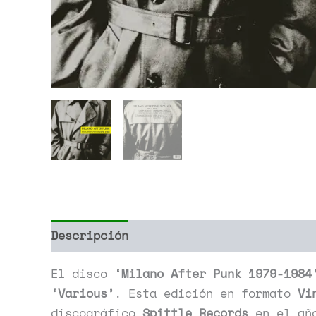
Descripción
Información adicional
El disco
‘Milano After Punk 1979-1984
‘Various’
. Esta edición en formato
Vi
discográfico
Spittle Records
en el a